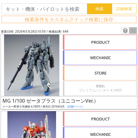
検索条件をカスタムクイック検索に保存
更新日時: 2026年5月28日10:59 / 検索結果: 649
PRODUCT
MECHANIC
STORE
売切れ
プレミアムバンダイ 4,180円
フ
MG 1/100 ゼータプラス（ユニコーンVer.）
リ
メーカー希望小売価格 4,180円 / 発売日 2016年6月
（詳細ページ）
ー
PRODUCT
ワ
ー
MECHANIC
ド