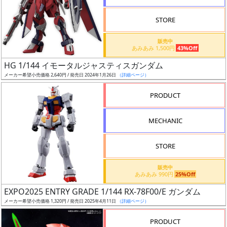
STORE
販売中
あみあみ 1,500円
43%Off
割
HG 1/144 イモータルジャスティスガンダム
引
メーカー希望小売価格 2,640円 / 発売日 2024年1月26日
（詳細ページ）
PRODUCT
販
MECHANIC
路
STORE
店
販売中
あみあみ 990円
25%Off
舗
EXPO2025 ENTRY GRADE 1/144 RX-78F00/E ガンダム
メーカー希望小売価格 1,320円 / 発売日 2025年4月11日
（詳細ページ）
PRODUCT