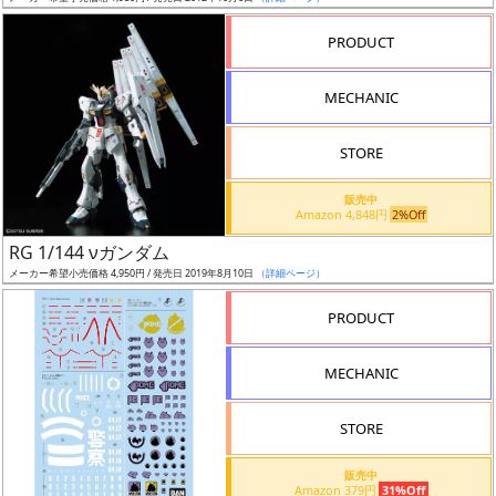
売
切
PRODUCT
含
む
MECHANIC
開
STORE
始
前
販売中
Amazon 4,848円
2%Off
抽
RG 1/144 νガンダム
選
メーカー希望小売価格 4,950円 / 発売日 2019年8月10日
（詳細ページ）
中
PRODUCT
在
MECHANIC
庫
復
STORE
活
販売中
近
Amazon 379円
31%Off