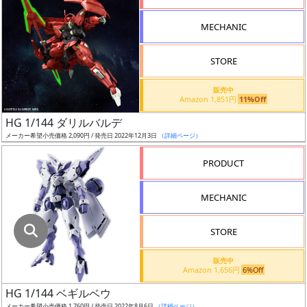
指
定
MECHANIC
し
た
STORE
店
舗
販売中
Amazon 1,851円
11%Off
が
最
HG 1/144 ダリルバルデ
安
メーカー希望小売価格 2,090円 / 発売日 2022年12月3日
（詳細ページ）
値
PRODUCT
の
み
MECHANIC
表
示
STORE
ボ
販売中
ッ
Amazon 1,656円
6%Off
ク
HG 1/144 ベギルベウ
ス
メーカー希望小売価格 1,760円 / 発売日 2022年8月6日
（詳細ページ）