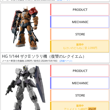
ア
PRODUCT
ー
ト
MECHANIC
イ
ラ
ス
STORE
ト
販売中
レ
もけいのどらねこ堂 2,090円
ー
HG 1/144 ザクII ソラリ機（復讐のレクイエム）
タ
メーカー希望小売価格 2,090円 / 発売日 2024年10月19日
（詳細ページ）
ー
PRODUCT
MECHANIC
付
属
STORE
品
（β）
販売中
アニメイト 1,480円
4%Off