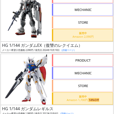
形
MECHANIC
色
STORE
シ
販売中
Amazon 2,090円
リ
HG 1/144 ガンダムEX（復讐のレクイエム）
ー
メーカー希望小売価格 2,090円 / 発売日 2024年10月19日
（詳細ページ）
ズ・
タ
PRODUCT
イ
ト
MECHANIC
ル
STORE
販売中
状
Amazon 1,700円
14%Off
況
HG 1/144 ガンダムレギルス
メーカー希望小売価格 1,980円 / 発売日 2012年10月6日
（詳細ページ）