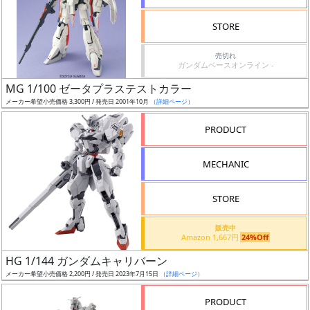
検
STORE
索
売切れ
ガンダムベースオンライン -
MG 1/100 ゼータプラステストカラー
グ
メーカー希望小売価格 3,300円 / 発売日 2001年10月
（詳細ページ）
レ
ー
PRODUCT
ド
MECHANIC
ス
STORE
ケ
販売中
ー
Amazon 1,667円
24%Off
ル
HG 1/144 ガンダムキャリバーン
メーカー希望小売価格 2,200円 / 発売日 2023年7月15日
（詳細ページ）
PRODUCT
成