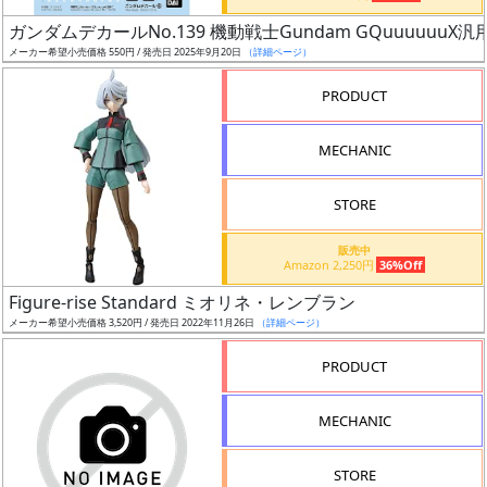
日
ガンダムデカールNo.139 機動戦士Gundam GQuuuuuuX汎
発
メーカー希望小売価格 550円 / 発売日 2025年9月20日
（詳細ページ）
売
PRODUCT
Web
MECHANIC
プッ
シュ
通知
STORE
対象
販売中
Amazon 2,250円
36%Off
ギ
Figure-rise Standard ミオリネ・レンブラン
ャ
メーカー希望小売価格 3,520円 / 発売日 2022年11月26日
（詳細ページ）
ラ
リ
PRODUCT
ー
あ
MECHANIC
り
STORE