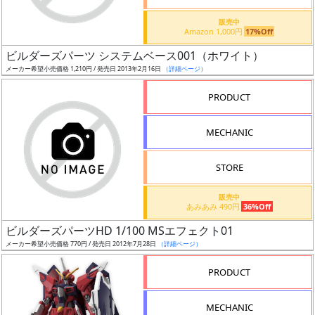
価
格
販売中
Amazon 1,000円
17%Off
改
定
ビルダーズパーツ システムベース001（ホワイト）
メーカー希望小売価格 1,210円 / 発売日 2013年2月16日
（詳細ページ）
予
定
PRODUCT
発
MECHANIC
売
時
STORE
期
販売中
あみあみ 490円
36%Off
ビルダーズパーツHD 1/100 MSエフェクト01
メーカー希望小売価格 770円 / 発売日 2012年7月28日
（詳細ページ）
再
PRODUCT
販
月
MECHANIC