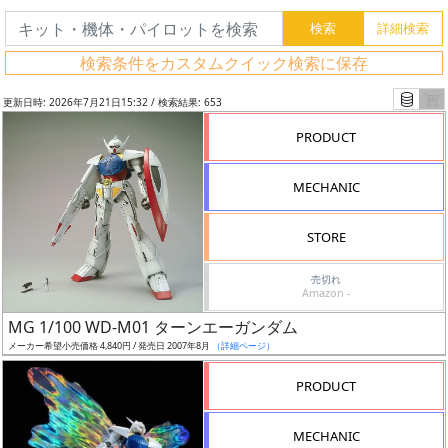
検索条件をカスタムクイック検索に保存
更新日時: 2026年7月21日15:32 / 検索結果: 653
PRODUCT
MECHANIC
STORE
売切れ
Amazon -
フ
MG 1/100 WD-M01 ターンエーガンダム
リ
メーカー希望小売価格 4,840円 / 発売日 2007年8月
（詳細ページ）
ー
PRODUCT
ワ
ー
MECHANIC
ド