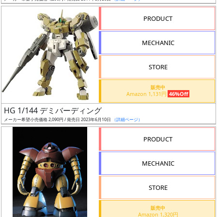
売
切
PRODUCT
含
む
MECHANIC
開
STORE
始
前
販売中
Amazon 1,131円
46%Off
抽
HG 1/144 デミバーディング
選
メーカー希望小売価格 2,090円 / 発売日 2023年6月10日
（詳細ページ）
中
PRODUCT
在
MECHANIC
庫
復
STORE
活
販売中
近
Amazon 1,320円