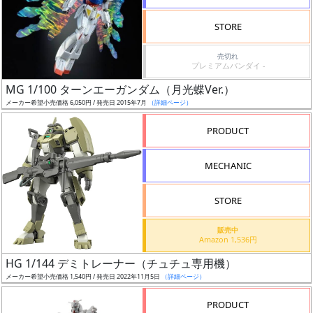
検
STORE
索
売切れ
プレミアムバンダイ -
MG 1/100 ターンエーガンダム（月光蝶Ver.）
グ
メーカー希望小売価格 6,050円 / 発売日 2015年7月
（詳細ページ）
レ
ー
PRODUCT
ド
MECHANIC
ス
STORE
ケ
販売中
ー
Amazon 1,536円
ル
HG 1/144 デミトレーナー（チュチュ専用機）
メーカー希望小売価格 1,540円 / 発売日 2022年11月5日
（詳細ページ）
PRODUCT
成