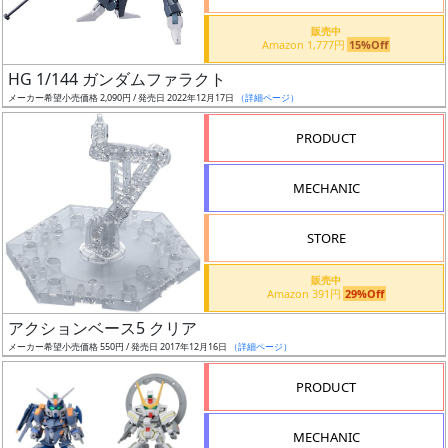
価
格
販売中
Amazon 1,777円
15%Off
改
定
HG 1/144 ガンダムファラクト
メーカー希望小売価格 2,090円 / 発売日 2022年12月17日
（詳細ページ）
予
定
PRODUCT
発
MECHANIC
売
時
STORE
期
販売中
Amazon 391円
29%Off
アクションベース5 クリア
メーカー希望小売価格 550円 / 発売日 2017年12月16日
（詳細ページ）
再
PRODUCT
販
月
MECHANIC