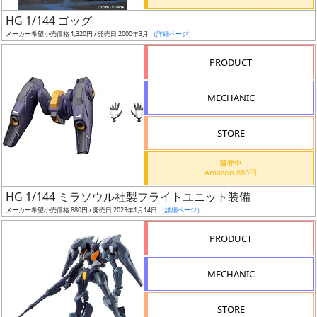
日
HG 1/144 ゴッグ
発
メーカー希望小売価格 1,320円 / 発売日 2000年3月
（詳細ページ）
売
PRODUCT
Web
MECHANIC
プッ
シュ
通知
STORE
対象
販売中
Amazon 880円
ギ
HG 1/144 ミラソウル社製フライトユニット装備
ャ
メーカー希望小売価格 880円 / 発売日 2023年1月14日
（詳細ページ）
ラ
リ
PRODUCT
ー
あ
MECHANIC
り
STORE