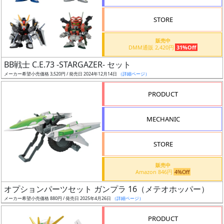
STORE
販売中
DMM通販 2,420円
31%Off
割
BB戦士 C.E.73 -STARGAZER- セット
引
メーカー希望小売価格 3,520円 / 発売日 2024年12月14日
（詳細ページ）
PRODUCT
販
MECHANIC
路
STORE
店
販売中
Amazon 846円
4%Off
舗
オプションパーツセット ガンプラ 16（メテオホッパー）
メーカー希望小売価格 880円 / 発売日 2025年4月26日
（詳細ページ）
PRODUCT