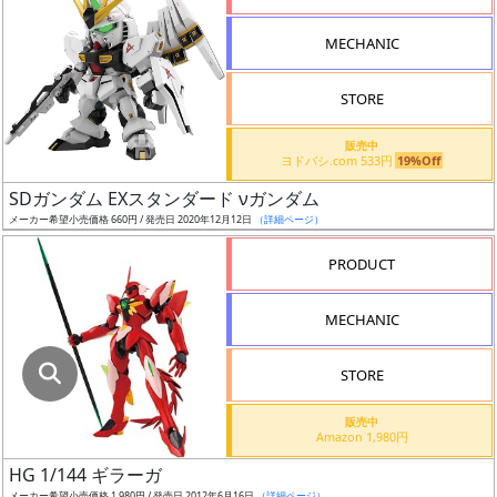
指
定
MECHANIC
し
た
STORE
店
舗
販売中
ヨドバシ.com 533円
19%Off
が
最
SDガンダム EXスタンダード νガンダム
安
メーカー希望小売価格 660円 / 発売日 2020年12月12日
（詳細ページ）
値
PRODUCT
の
み
MECHANIC
表
示
STORE
ボ
販売中
ッ
Amazon 1,980円
ク
HG 1/144 ギラーガ
ス
メーカー希望小売価格 1,980円 / 発売日 2012年6月16日
（詳細ページ）