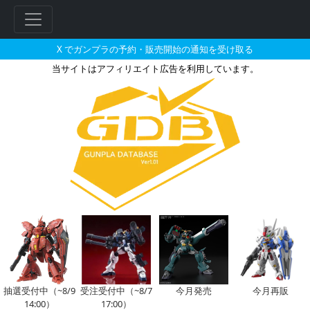
X でガンプラの予約・販売開始の通知を受け取る
当サイトはアフィリエイト広告を利用しています。
MG 1/100 WD-M01 タ
抽選受付中（~8/9
受注受付中（~8/7
今月発売
今月再販
14:00）
17:00）