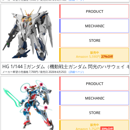
ア
PRODUCT
ー
ト
MECHANIC
イ
ラ
ス
STORE
ト
販売中
レ
Amazon 5,590円
27%Off
ー
HG 1/144 Ξガンダム（機動戦士ガンダム 閃光のハサウェイ
タ
メーカー希望小売価格 7,700円 / 発売日 2026年4月25日
（詳細ページ）
ー
PRODUCT
MECHANIC
付
属
STORE
品
（β）
販売中
Amazon 1,752円
39%Off