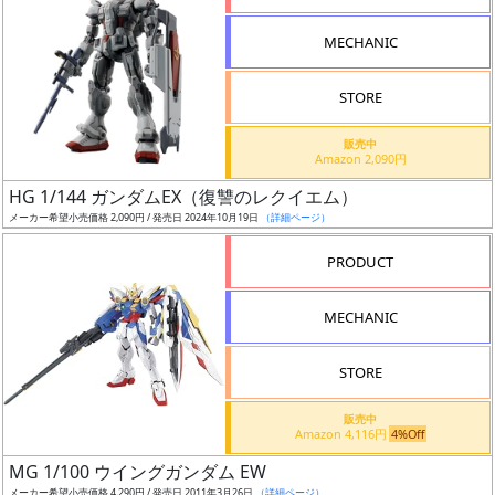
形
MECHANIC
色
STORE
シ
販売中
Amazon 2,090円
リ
HG 1/144 ガンダムEX（復讐のレクイエム）
ー
メーカー希望小売価格 2,090円 / 発売日 2024年10月19日
（詳細ページ）
ズ・
タ
PRODUCT
イ
ト
MECHANIC
ル
STORE
販売中
状
Amazon 4,116円
4%Off
況
MG 1/100 ウイングガンダム EW
メーカー希望小売価格 4,290円 / 発売日 2011年3月26日
（詳細ページ）