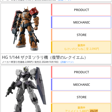
ア
PRODUCT
ー
ト
MECHANIC
イ
ラ
ス
STORE
ト
販売中
レ
もけいのどらねこ堂 2,090円
ー
HG 1/144 ザクII ソラリ機（復讐のレクイエム）
タ
メーカー希望小売価格 2,090円 / 発売日 2024年10月19日
（詳細ページ）
ー
PRODUCT
MECHANIC
付
属
STORE
品
（β）
販売中
アニメイト 1,480円
4%Off