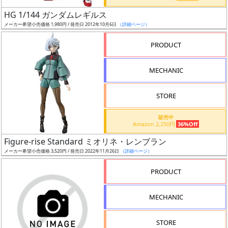
日
HG 1/144 ガンダムレギルス
発
メーカー希望小売価格 1,980円 / 発売日 2012年10月6日
（詳細ページ）
売
PRODUCT
Web
MECHANIC
プッ
シュ
通知
STORE
対象
販売中
Amazon 2,250円
36%Off
ギ
Figure-rise Standard ミオリネ・レンブラン
ャ
メーカー希望小売価格 3,520円 / 発売日 2022年11月26日
（詳細ページ）
ラ
リ
PRODUCT
ー
あ
MECHANIC
り
STORE