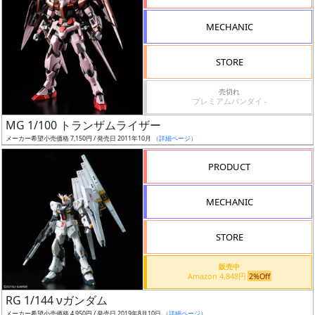
形
MECHANIC
色
STORE
シ
売切れ
プレミアムバンダイ -
リ
MG 1/100 トランザムライザー
ー
メーカー希望小売価格 7,150円 / 発売日 2011年10月
（詳細ページ）
ズ・
タ
PRODUCT
イ
ト
MECHANIC
ル
STORE
販売中
状
Amazon 4,848円
2%Off
況
RG 1/144 νガンダム
メーカー希望小売価格 4,950円 / 発売日 2019年8月10日
（詳細ページ）