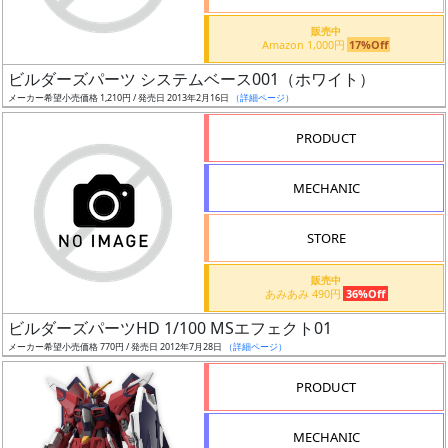
価
格
販売中
Amazon 1,000円
17%Off
改
定
ビルダーズパーツ システムベース001（ホワイト）
メーカー希望小売価格 1,210円 / 発売日 2013年2月16日
（詳細ページ）
予
定
PRODUCT
発
MECHANIC
売
時
STORE
期
販売中
あみあみ 490円
36%Off
ビルダーズパーツHD 1/100 MSエフェクト01
メーカー希望小売価格 770円 / 発売日 2012年7月28日
（詳細ページ）
再
PRODUCT
販
月
MECHANIC