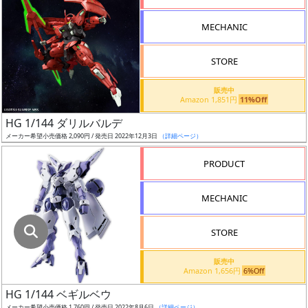
指
定
MECHANIC
し
た
STORE
店
舗
販売中
Amazon 1,851円
11%Off
が
最
HG 1/144 ダリルバルデ
安
メーカー希望小売価格 2,090円 / 発売日 2022年12月3日
（詳細ページ）
値
PRODUCT
の
み
MECHANIC
表
示
STORE
ボ
販売中
ッ
Amazon 1,656円
6%Off
ク
HG 1/144 ベギルベウ
ス
メーカー希望小売価格 1,760円 / 発売日 2022年8月6日
（詳細ページ）