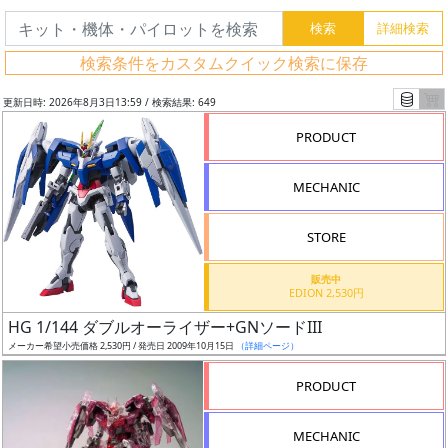
検索条件をカスタムクイック検索に保存
更新日時: 2026年8月3日13:59 / 検索結果: 649
PRODUCT
MECHANIC
STORE
販売中
EDION 2,530円
フ
HG 1/144 ダブルオーライザー+GNソードIII
リ
メーカー希望小売価格 2,530円 / 発売日 2009年10月15日
（詳細ページ）
ー
PRODUCT
ワ
ー
MECHANIC
ド