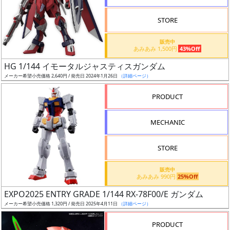
STORE
販売中
あみあみ 1,500円
43%Off
割
HG 1/144 イモータルジャスティスガンダム
引
メーカー希望小売価格 2,640円 / 発売日 2024年1月26日
（詳細ページ）
PRODUCT
販
MECHANIC
路
STORE
店
販売中
あみあみ 990円
25%Off
舗
EXPO2025 ENTRY GRADE 1/144 RX-78F00/E ガンダム
メーカー希望小売価格 1,320円 / 発売日 2025年4月11日
（詳細ページ）
PRODUCT