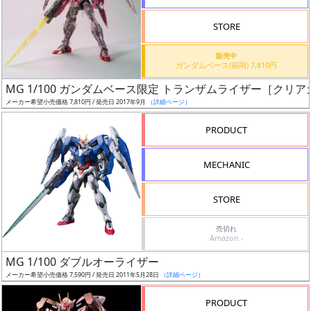
検
STORE
索
販売中
ガンダムベース(福岡) 7,810円
MG 1/100 ガンダムベース限定 トランザムライザー［クリ
グ
メーカー希望小売価格 7,810円 / 発売日 2017年9月
（詳細ページ）
レ
ー
PRODUCT
ド
MECHANIC
ス
STORE
ケ
売切れ
ー
Amazon -
ル
MG 1/100 ダブルオーライザー
メーカー希望小売価格 7,590円 / 発売日 2011年5月28日
（詳細ページ）
PRODUCT
成