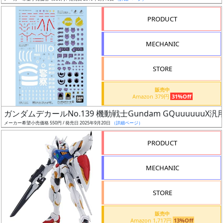
売
切
PRODUCT
含
む
MECHANIC
開
STORE
始
前
販売中
Amazon 379円
31%Off
抽
ガンダムデカールNo.139 機動戦士Gundam GQuuuuuuX汎
選
メーカー希望小売価格 550円 / 発売日 2025年9月20日
（詳細ページ）
中
PRODUCT
在
MECHANIC
庫
復
STORE
活
販売中
近
Amazon 1,717円
13%Off