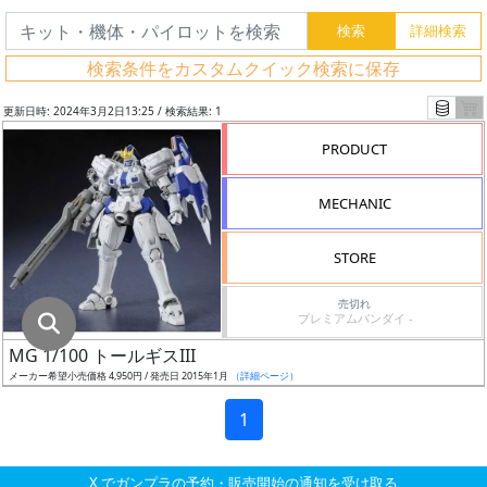
グ
レ
検索条件をカスタムクイック検索に保存
ー
ド
更新日時: 2024年3月2日13:25 / 検索結果: 1
PRODUCT
ス
MECHANIC
ケ
ー
STORE
ル
売切れ
プレミアムバンダイ -
MG 1/100 トールギスIII
成
メーカー希望小売価格 4,950円 / 発売日 2015年1月
（詳細ページ）
形
色
1
X でガンプラの予約・販売開始の通知を受け取る