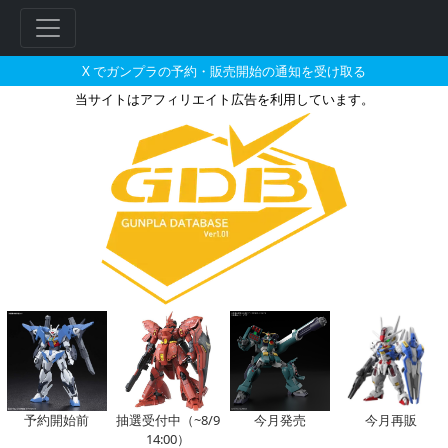
X でガンプラの予約・販売開始の通知を受け取る
当サイトはアフィリエイト広告を利用しています。
MG 1/100 トールギスIIIの販
フ
リ
ー
ワ
ー
ド
検
索
予約開始前
抽選受付中（~8/9
今月発売
今月再販
14:00）