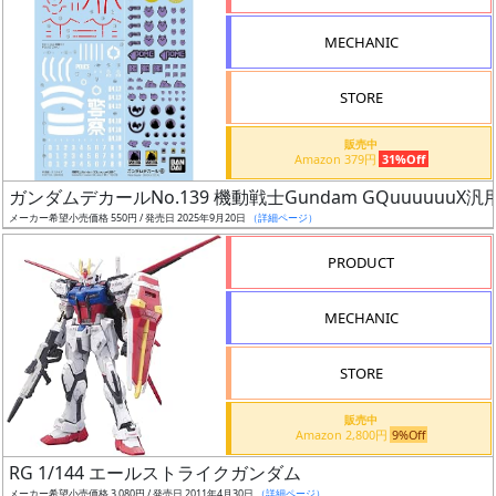
形
MECHANIC
色
STORE
シ
販売中
Amazon 379円
31%Off
リ
ガンダムデカールNo.139 機動戦士Gundam GQuuuuuuX汎
ー
メーカー希望小売価格 550円 / 発売日 2025年9月20日
（詳細ページ）
ズ・
タ
PRODUCT
イ
ト
MECHANIC
ル
STORE
販売中
状
Amazon 2,800円
9%Off
況
RG 1/144 エールストライクガンダム
メーカー希望小売価格 3,080円 / 発売日 2011年4月30日
（詳細ページ）