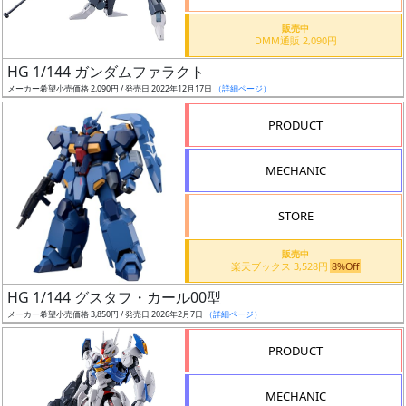
価
格
販売中
DMM通販 2,090円
改
定
HG 1/144 ガンダムファラクト
メーカー希望小売価格 2,090円 / 発売日 2022年12月17日
（詳細ページ）
予
定
PRODUCT
発
MECHANIC
売
時
STORE
期
販売中
楽天ブックス 3,528円
8%Off
HG 1/144 グスタフ・カール00型
メーカー希望小売価格 3,850円 / 発売日 2026年2月7日
（詳細ページ）
再
PRODUCT
販
月
MECHANIC