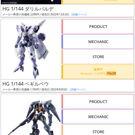
日
HG 1/144 ダリルバルデ
発
メーカー希望小売価格 2,090円 / 発売日 2022年12月3日
（詳細ページ）
売
PRODUCT
Web
MECHANIC
プッ
シュ
通知
STORE
対象
販売中
Amazon 1,639円
7%Off
ギ
HG 1/144 ベギルベウ
ャ
メーカー希望小売価格 1,760円 / 発売日 2022年8月6日
（詳細ページ）
ラ
リ
PRODUCT
ー
あ
MECHANIC
り
STORE