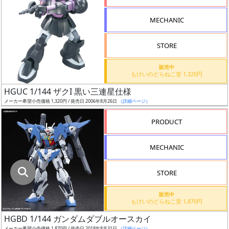
指
定
MECHANIC
し
た
STORE
店
舗
販売中
もけいのどらねこ堂 1,320円
が
最
HGUC 1/144 ザクI 黒い三連星仕様
安
メーカー希望小売価格 1,320円 / 発売日 2006年8月26日
（詳細ページ）
値
PRODUCT
の
み
MECHANIC
表
示
STORE
ボ
販売中
ッ
もけいのどらねこ堂 1,870円
ク
HGBD 1/144 ガンダムダブルオースカイ
ス
メーカー希望小売価格 1,870円 / 発売日 2018年8月31日
（詳細ページ）