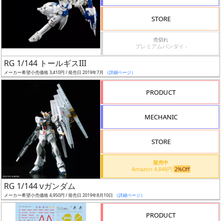
検
STORE
索
売切れ
プレミアムバンダイ -
RG 1/144 トールギスIII
グ
メーカー希望小売価格 3,410円 / 発売日 2019年7月
（詳細ページ）
レ
ー
PRODUCT
ド
MECHANIC
ス
STORE
ケ
販売中
ー
Amazon 4,848円
2%Off
ル
RG 1/144 νガンダム
メーカー希望小売価格 4,950円 / 発売日 2019年8月10日
（詳細ページ）
PRODUCT
成