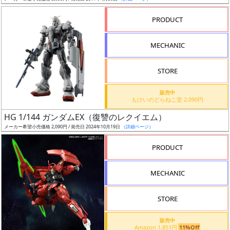
売
切
PRODUCT
含
む
MECHANIC
開
STORE
始
前
販売中
もけいのどらねこ堂 2,090円
抽
HG 1/144 ガンダムEX（復讐のレクイエム）
選
メーカー希望小売価格 2,090円 / 発売日 2024年10月19日
（詳細ページ）
中
PRODUCT
在
MECHANIC
庫
復
STORE
活
販売中
近
Amazon 1,851円
11%Off