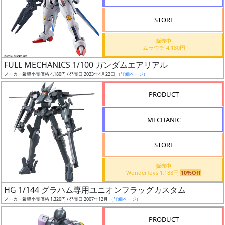
STORE
販売中
ムラウチ 4,180円
割
FULL MECHANICS 1/100 ガンダムエアリアル
引
メーカー希望小売価格 4,180円 / 発売日 2023年4月22日
（詳細ページ）
PRODUCT
販
MECHANIC
路
STORE
店
販売中
WonderToys 1,188円
10%Off
舗
HG 1/144 グラハム専用ユニオンフラッグカスタム
メーカー希望小売価格 1,320円 / 発売日 2007年12月
（詳細ページ）
PRODUCT