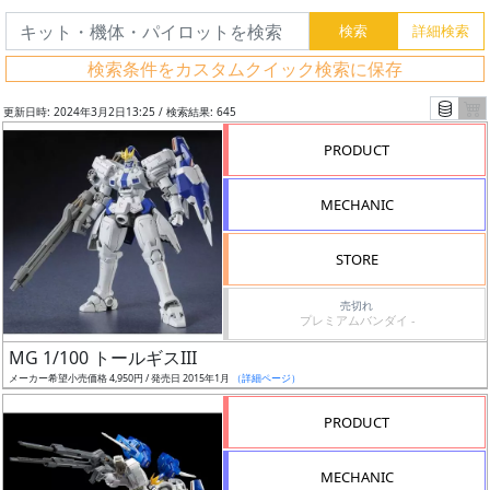
検索条件をカスタムクイック検索に保存
更新日時: 2024年3月2日13:25 / 検索結果: 645
PRODUCT
MECHANIC
STORE
売切れ
プレミアムバンダイ -
フ
MG 1/100 トールギスIII
リ
メーカー希望小売価格 4,950円 / 発売日 2015年1月
（詳細ページ）
ー
PRODUCT
ワ
ー
MECHANIC
ド