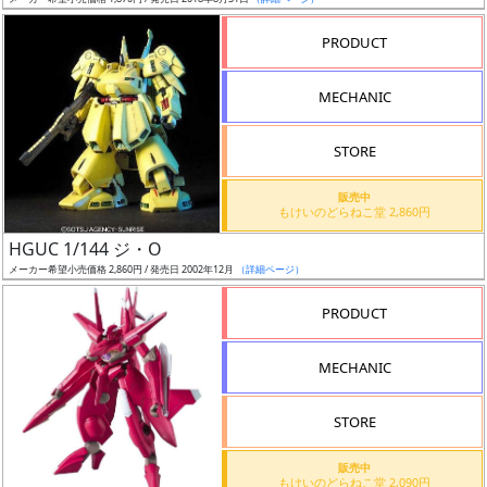
ア
PRODUCT
ー
ト
MECHANIC
イ
ラ
ス
STORE
ト
販売中
レ
もけいのどらねこ堂 2,860円
ー
HGUC 1/144 ジ・O
タ
メーカー希望小売価格 2,860円 / 発売日 2002年12月
（詳細ページ）
ー
PRODUCT
MECHANIC
付
属
STORE
品
（β）
販売中
もけいのどらねこ堂 2,090円