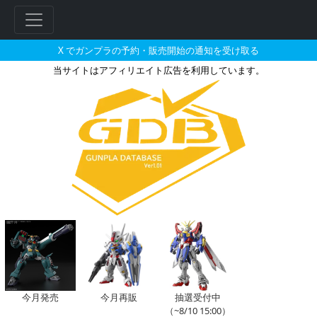
X でガンプラの予約・販売開始の通知を受け取る
当サイトはアフィリエイト広告を利用しています。
MG 1/100 トールギスIII［
フ
リ
ー
ワ
ー
ド
検
索
今月発売
今月再販
抽選受付中
（~8/10 15:00）