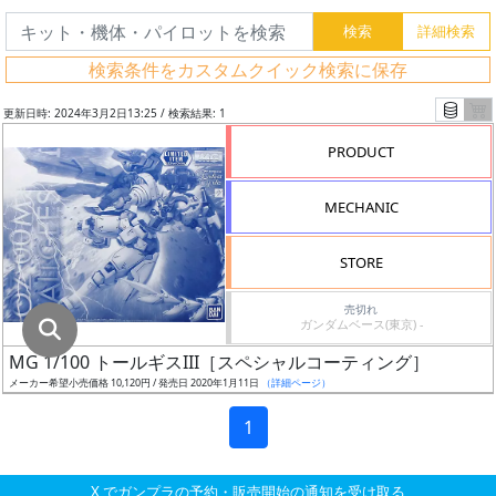
グ
レ
検索条件をカスタムクイック検索に保存
ー
ド
更新日時: 2024年3月2日13:25 / 検索結果: 1
PRODUCT
ス
MECHANIC
ケ
ー
STORE
ル
売切れ
ガンダムベース(東京) -
MG 1/100 トールギスIII［スペシャルコーティング］
成
メーカー希望小売価格 10,120円 / 発売日 2020年1月11日
（詳細ページ）
形
色
1
X でガンプラの予約・販売開始の通知を受け取る