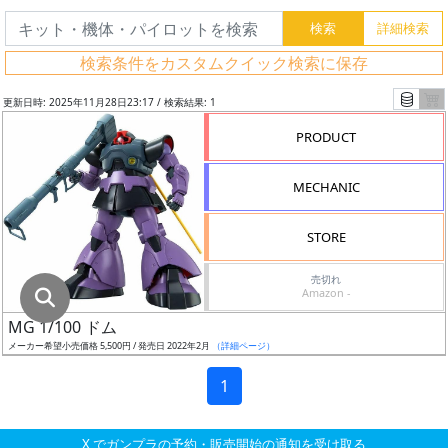
グ
レ
検索条件をカスタムクイック検索に保存
ー
ド
更新日時: 2025年11月28日23:17 / 検索結果: 1
PRODUCT
ス
MECHANIC
ケ
ー
STORE
ル
売切れ
Amazon -
MG 1/100 ドム
成
メーカー希望小売価格 5,500円 / 発売日 2022年2月
（詳細ページ）
形
色
1
X でガンプラの予約・販売開始の通知を受け取る