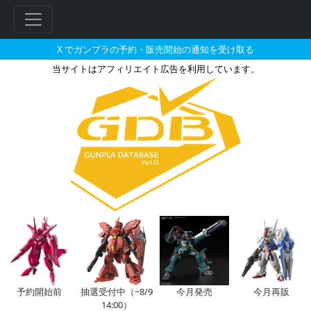
X でガンプラの予約・販売開始の通知を受け取る
当サイトはアフィリエイト広告を利用しています。
MG 1/100 ドムの販売・再販・予
フ
リ
ー
ワ
ー
ド
検
索
予約開始前
抽選受付中（~8/9
今月発売
今月再販
14:00）