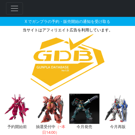
X でガンプラの予約・販売開始の通知を受け取る
当サイトはアフィリエイト広告を利用しています。
MG 1/100 ドム “ONE YEAR 
フ
リ
ー
ワ
ー
ド
検
索
予約開始前
抽選受付中
（~本
今月発売
今月再販
日14:00）