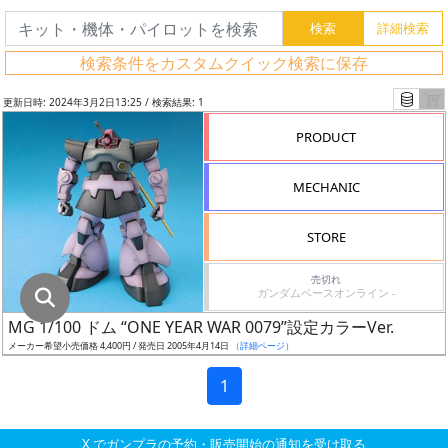
グ
レ
検索条件をカスタムクイック検索に保存
ー
ド
更新日時: 2024年3月2日13:25 / 検索結果: 1
PRODUCT
ス
MECHANIC
ケ
ー
STORE
ル
売切れ
ガンダムベースオンライン -
MG 1/100 ドム “ONE YEAR WAR 0079”設定カラーVer.
成
メーカー希望小売価格 4,400円 / 発売日 2005年4月14日
（詳細ページ）
形
色
1
X でガンプラの予約・販売開始の通知を受け取る