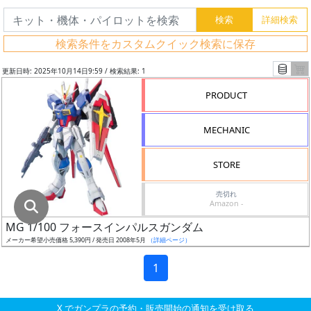
グ
レ
検索条件をカスタムクイック検索に保存
ー
ド
更新日時: 2025年10月14日9:59 / 検索結果: 1
PRODUCT
ス
MECHANIC
ケ
ー
STORE
ル
売切れ
Amazon -
MG 1/100 フォースインパルスガンダム
成
メーカー希望小売価格 5,390円 / 発売日 2008年5月
（詳細ページ）
形
色
1
X でガンプラの予約・販売開始の通知を受け取る