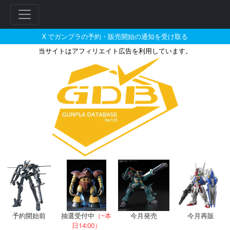
X でガンプラの予約・販売開始の通知を受け取る
当サイトはアフィリエイト広告を利用しています。
MG 1/100 フォースインパル
フ
リ
ー
ワ
ー
ド
検
索
予約開始前
抽選受付中
（~本
今月発売
今月再販
日14:00）