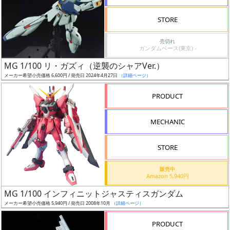
検
STORE
索
売切れ
ガンダムベース(東京) -
MG 1/100 リ・ガズィ（逆襲のシャアVer.）
グ
メーカー希望小売価格 6,600円 / 発売日 2024年4月27日
（詳細ページ）
レ
ー
PRODUCT
ド
MECHANIC
ス
STORE
ケ
販売中
ー
Amazon 5,940円
ル
MG 1/100 インフィニットジャスティスガンダム
メーカー希望小売価格 5,940円 / 発売日 2008年10月
（詳細ページ）
PRODUCT
成