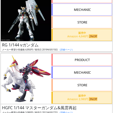
形
MECHANIC
色
STORE
シ
販売中
Amazon 4,848円
2%Off
リ
RG 1/144 νガンダム
ー
メーカー希望小売価格 4,950円 / 発売日 2019年8月10日
（詳細ページ）
ズ・
タ
PRODUCT
イ
ト
MECHANIC
ル
STORE
販売中
状
Amazon 2,980円
3%Off
況
HGFC 1/144 マスターガンダム&風雲再起
メーカー希望小売価格 3,080円 / 発売日 2011年8月27日
（詳細ページ）