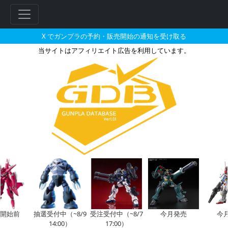
X でガンプラの予約・販売開始の通知を受け取る
当サイトはアフィリエイト広告を利用しています。
MG 1/100 リ・ガズィ・カ
前
抽選受付中（~8/9
受注受付中（~8/7
今月発売
今月再
14:00）
17:00）