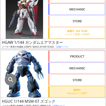
指
定
MECHANIC
し
た
STORE
店
舗
抽選中 ~8/9 14:00
ツルマイ模型 2,090円
が
最
HGAW 1/144 ガンダムエアマスター
安
メーカー希望小売価格 2,090円 / 発売日 2014年7月26日
（詳細ページ）
値
PRODUCT
の
み
MECHANIC
表
示
STORE
ボ
販売中
ッ
Amazon 1,100円
ク
HGUC 1/144 MSM-07 ズゴック
ス
メーカー希望小売価格 1,100円 / 発売日 1999年11月
（詳細ページ）