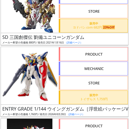
STORE
販売中
ヨドバシ.com 682円
23%Off
割
SD 三国創傑伝 劉備ユニコーンガンダム
引
メーカー希望小売価格 880円 / 発売日 2021年1月16日
（詳細ページ）
PRODUCT
販
MECHANIC
路
STORE
店
販売中
トイザらス 1,759円
舗
ENTRY GRADE 1/144 ウイングガンダム［浮世絵パッケージVe
メーカー希望小売価格 1,760円 / 発売日 2026年8月29日
（詳細ページ）
PRODUCT