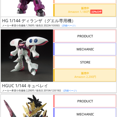
価
格
販売中
Amazon 1,180円
33%Off
改
定
HG 1/144 ディランザ（グエル専用機）
メーカー希望小売価格 1,760円 / 発売日 2022年10月8日
（詳細ページ）
予
定
PRODUCT
発
MECHANIC
売
時
STORE
期
販売中
Amazon 2,200円
HGUC 1/144 キュベレイ
メーカー希望小売価格 2,200円 / 発売日 2015年12月19日
（詳細ページ）
再
PRODUCT
販
月
MECHANIC