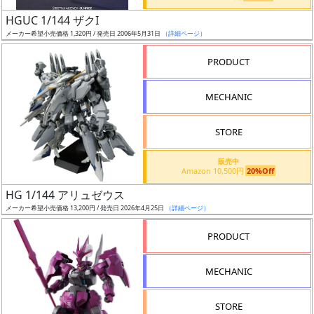
日
HGUC 1/144 ザクI
発
メーカー希望小売価格 1,320円 / 発売日 2006年5月31日
（詳細ページ）
売
PRODUCT
Web
MECHANIC
プッ
シュ
通知
STORE
対象
販売中
Amazon 10,500円
20%Off
ギ
HG 1/144 アリュゼウス
ャ
メーカー希望小売価格 13,200円 / 発売日 2026年4月25日
（詳細ページ）
ラ
リ
PRODUCT
ー
あ
MECHANIC
り
STORE