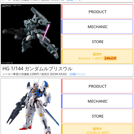
ア
PRODUCT
ー
ト
MECHANIC
イ
ラ
ス
STORE
ト
販売中
レ
Amazon 1,580円
24%Off
ー
HG 1/144 ガンダムルブリスウル
タ
メーカー希望小売価格 2,090円 / 発売日 2023年3月4日
（詳細ページ）
ー
PRODUCT
MECHANIC
付
属
STORE
品
（β）
販売中
EDION 4,180円