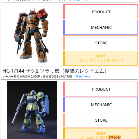
売
切
PRODUCT
含
む
MECHANIC
開
STORE
始
前
販売中
もけいのどらねこ堂 2,090円
抽
HG 1/144 ザクII ソラリ機（復讐のレクイエム）
選
メーカー希望小売価格 2,090円 / 発売日 2024年10月19日
（詳細ページ）
中
PRODUCT
在
MECHANIC
庫
復
STORE
活
販売中
近
Amazon 1,100円
17%Off