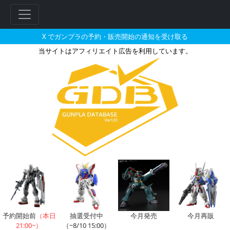
X でガンプラの予約・販売開始の通知を受け取る
当サイトはアフィリエイト広告を利用しています。
MG 1/100 百式ライズカインの
フ
リ
ー
ワ
ー
ド
検
索
予約開始前
（本日
抽選受付中
今月発売
今月再販
21:00~）
（~8/10 15:00）