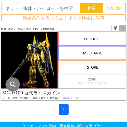
グ
レ
検索条件をカスタムクイック検索に保存
ー
ド
更新日時: 2024年3月2日13:25 / 検索結果: 1
PRODUCT
ス
MECHANIC
ケ
ー
STORE
ル
売切れ
プレミアムバンダイ -
MG 1/100 百式ライズカイン
成
メーカー希望小売価格 13,200円 / 発売日 2021年2月
（詳細ページ）
形
色
1
X でガンプラの予約・販売開始の通知を受け取る