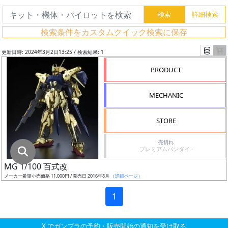
グ
レ
検索条件をカスタムクイック検索に保存
ー
ド
更新日時: 2024年3月2日13:25 / 検索結果: 1
PRODUCT
ス
MECHANIC
ケ
ー
STORE
ル
売切れ
プレミアムバンダイ -
MG 1/100 百式改
成
メーカー希望小売価格 11,000円 / 発売日 2016年8月
（詳細ページ）
形
色
1
X でガンプラの予約・販売開始の通知を受け取る