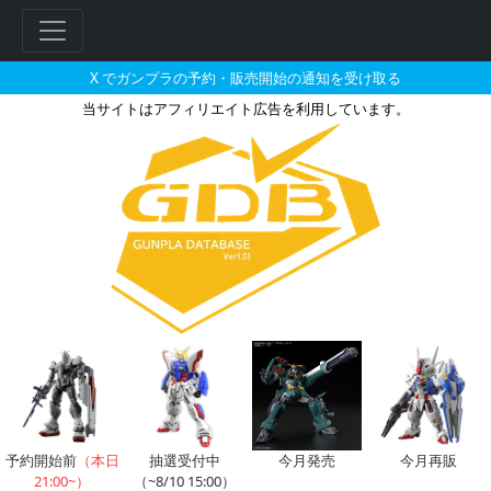
X でガンプラの予約・販売開始の通知を受け取る
当サイトはアフィリエイト広告を利用しています。
MG 1/100 百式改の販売・再販・
フ
リ
ー
ワ
ー
ド
検
索
予約開始前
（本日
抽選受付中
今月発売
今月再販
21:00~）
（~8/10 15:00）