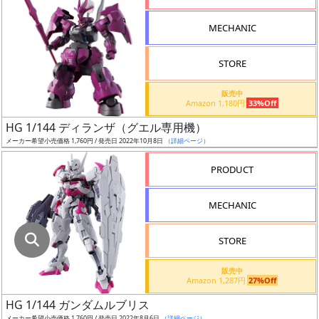
指
定
MECHANIC
し
た
STORE
店
舗
販売中
Amazon 1,180円
33%Off
が
最
HG 1/144 ディランザ（グエル専用機）
安
メーカー希望小売価格 1,760円 / 発売日 2022年10月8日
（詳細ページ）
値
PRODUCT
の
み
MECHANIC
表
示
STORE
ボ
販売中
ッ
Amazon 1,287円
27%Off
ク
HG 1/144 ガンダムルブリス
ス
メーカー希望小売価格 1,760円 / 発売日 2022年8月6日
（詳細ページ）