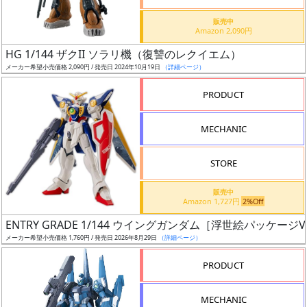
価
格
販売中
Amazon 2,090円
改
定
HG 1/144 ザクII ソラリ機（復讐のレクイエム）
メーカー希望小売価格 2,090円 / 発売日 2024年10月19日
（詳細ページ）
予
定
PRODUCT
発
MECHANIC
売
時
STORE
期
販売中
Amazon 1,727円
2%Off
ENTRY GRADE 1/144 ウイングガンダム［浮世絵パッケージVe
メーカー希望小売価格 1,760円 / 発売日 2026年8月29日
（詳細ページ）
再
PRODUCT
販
月
MECHANIC