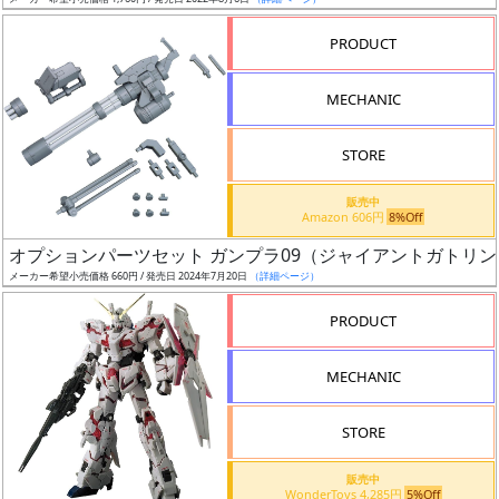
ア
PRODUCT
ー
ト
MECHANIC
イ
ラ
ス
STORE
ト
販売中
レ
Amazon 606円
8%Off
ー
オプションパーツセット ガンプラ09（ジャイアントガトリン
タ
メーカー希望小売価格 660円 / 発売日 2024年7月20日
（詳細ページ）
ー
PRODUCT
MECHANIC
付
属
STORE
品
（β）
販売中
WonderToys 4,285円
5%Off