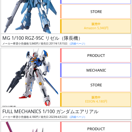
STORE
販売中
Amazon 5,940円
割
MG 1/100 RGZ-95C リゼル（隊長機）
引
メーカー希望小売価格 5,940円 / 発売日 2011年1月15日
（詳細ページ）
PRODUCT
販
MECHANIC
路
STORE
店
販売中
EDION 4,180円
舗
FULL MECHANICS 1/100 ガンダムエアリアル
メーカー希望小売価格 4,180円 / 発売日 2023年4月22日
（詳細ページ）
PRODUCT