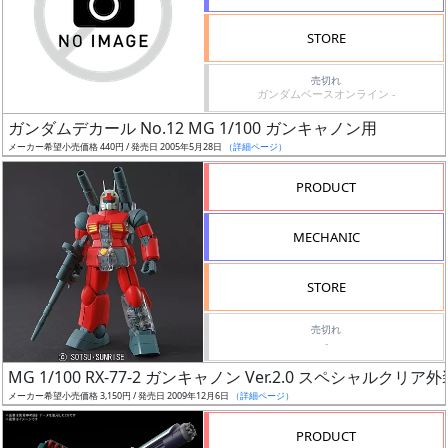
検
STORE
索
売切れ
ガンダムベースオンライン -
ガンダムデカール No.12 MG 1/100 ガンキャノン用
グ
メーカー希望小売価格 440円 / 発売日 2005年5月28日
（詳細ページ）
レ
ー
PRODUCT
ド
MECHANIC
ス
STORE
ケ
売切れ
ー
-
ル
MG 1/100 RX-77-2 ガンキャノン Ver.2.0 スペシャルクリア
メーカー希望小売価格 3,150円 / 発売日 2009年12月6日
（詳細ページ）
PRODUCT
成