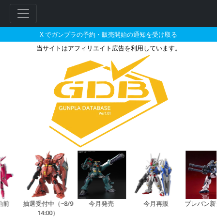
X でガンプラの予約・販売開始の通知を受け取る
当サイトはアフィリエイト広告を利用しています。
MG 1/100 RX-77-2 ガ
前
抽選受付中（~8/9
今月発売
今月再販
プレバン新規
14:00）