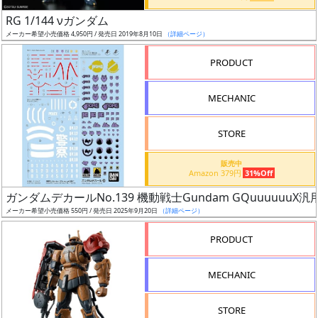
日
RG 1/144 νガンダム
発
メーカー希望小売価格 4,950円 / 発売日 2019年8月10日
（詳細ページ）
売
PRODUCT
Web
MECHANIC
プッ
シュ
通知
STORE
対象
販売中
Amazon 379円
31%Off
ギ
ガンダムデカールNo.139 機動戦士Gundam GQuuuuuuX汎
ャ
メーカー希望小売価格 550円 / 発売日 2025年9月20日
（詳細ページ）
ラ
リ
PRODUCT
ー
あ
MECHANIC
り
STORE