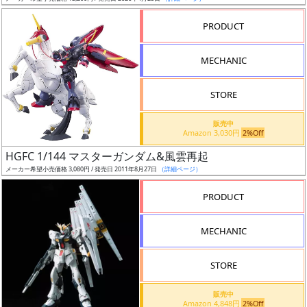
売
切
PRODUCT
含
む
MECHANIC
開
STORE
始
前
販売中
Amazon 3,030円
2%Off
抽
HGFC 1/144 マスターガンダム&風雲再起
選
メーカー希望小売価格 3,080円 / 発売日 2011年8月27日
（詳細ページ）
中
PRODUCT
在
MECHANIC
庫
復
STORE
活
販売中
近
Amazon 4,848円
2%Off