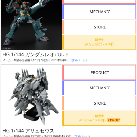
形
MECHANIC
色
STORE
シ
販売中
みなと模型 2,420円
リ
HG 1/144 ガンダムレオパルド
ー
メーカー希望小売価格 2,420円 / 発売日 2026年8月8日
（詳細ページ）
ズ・
タ
PRODUCT
イ
ト
MECHANIC
ル
STORE
販売中
状
Amazon 10,480円
21%Off
況
HG 1/144 アリュゼウス
メーカー希望小売価格 13,200円 / 発売日 2026年4月25日
（詳細ページ）