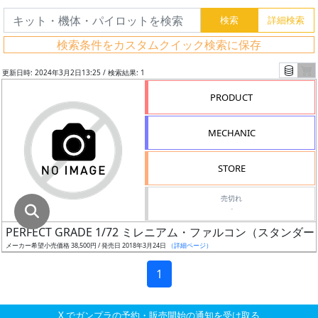
グ
レ
検索条件をカスタムクイック検索に保存
ー
ド
更新日時: 2024年3月2日13:25 / 検索結果: 1
PRODUCT
ス
MECHANIC
ケ
ー
STORE
ル
売切れ
-
PERFECT GRADE 1/72 ミレニアム・ファルコン（スタンダード
成
メーカー希望小売価格 38,500円 / 発売日 2018年3月24日
（詳細ページ）
形
色
1
X でガンプラの予約・販売開始の通知を受け取る