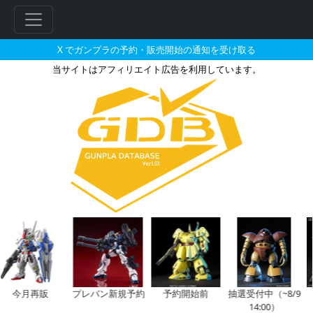
X でガンプラの予約・販売開始の通知を受け取る
当サイトはアフィリエイト広告を利用しています。
PERFECT GRADE 1/72 
フ
リ
ー
ワ
ー
ド
検
索
今月再販
プレバン新規予約
予約開始前
抽選受付中（~8/9
14:00）