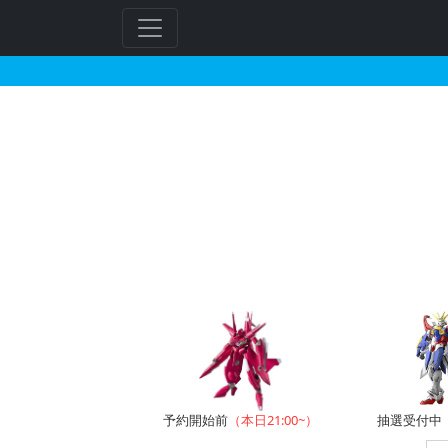
PG RX-78ガンダムGP
フ
リ
ー
ワ
ー
ド
検
索
予約開始前
（本日21:00~）
抽選受付中（~8