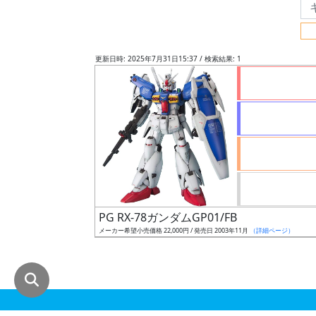
グ
レ
ー
更新日時: 2025年7月31日15:37 / 検索結果: 1
ド
ス
ケ
ー
ル
PG RX-78ガンダムGP01/FB
メーカー希望小売価格 22,000円 / 発売日 2003年11月
（詳細ページ）
成
形
色