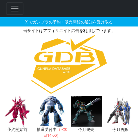
X でガンプラの予約・販売開始の通知を受け取る
当サイトはアフィリエイト広告を利用しています。
PG UNLEASHED 1/60 RX-7
フ
リ
ー
ワ
ー
ド
検
索
予約開始前
抽選受付中
（~本
今月発売
今月再販
日14:00）