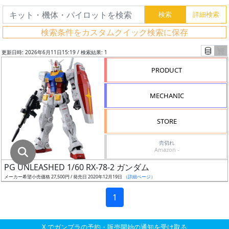
グ
レ
検索条件をカスタムクイック検索に保存
ー
ド
更新日時: 2026年6月11日15:19 / 検索結果: 1
PRODUCT
ス
MECHANIC
ケ
ー
STORE
ル
売切れ
Amazon -
PG UNLEASHED 1/60 RX-78-2 ガンダム
成
メーカー希望小売価格 27,500円 / 発売日 2020年12月19日
（詳細ページ）
形
色
1
X でガンプラの予約・販売開始の通知を受け取る