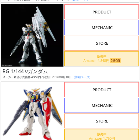
売
切
PRODUCT
含
む
MECHANIC
開
STORE
始
前
販売中
Amazon 4,848円
2%Off
抽
RG 1/144 νガンダム
選
メーカー希望小売価格 4,950円 / 発売日 2019年8月10日
（詳細ページ）
中
PRODUCT
在
MECHANIC
庫
復
STORE
活
販売中
近
Amazon 1,760円