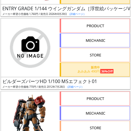
日
ENTRY GRADE 1/144 ウイングガンダム［浮世絵パッケージVe
発
メーカー希望小売価格 1,760円 / 発売日 2026年8月29日
（詳細ページ）
売
PRODUCT
Web
MECHANIC
プッ
シュ
通知
STORE
対象
販売中
あみあみ 490円
36%Off
ギ
ビルダーズパーツHD 1/100 MSエフェクト01
ャ
メーカー希望小売価格 770円 / 発売日 2012年7月28日
（詳細ページ）
ラ
リ
PRODUCT
ー
あ
MECHANIC
り
STORE