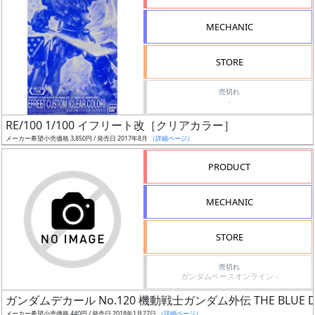
形
MECHANIC
色
STORE
シ
売切れ
-
リ
RE/100 1/100 イフリート改［クリアカラー］
ー
メーカー希望小売価格 3,850円 / 発売日 2017年8月
（詳細ページ）
ズ・
タ
PRODUCT
イ
ト
MECHANIC
ル
STORE
売切れ
状
ガンダムベースオンライン -
況
ガンダムデカール No.120 機動戦士ガンダム外伝 THE BLUE D
メーカー希望小売価格 440円 / 発売日 2018年1月27日
（詳細ページ）