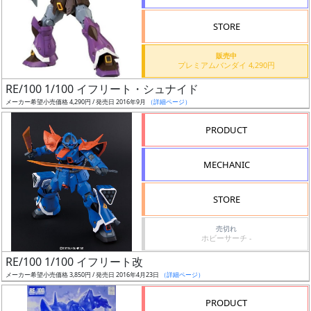
検
STORE
索
販売中
プレミアムバンダイ 4,290円
RE/100 1/100 イフリート・シュナイド
グ
メーカー希望小売価格 4,290円 / 発売日 2016年9月
（詳細ページ）
レ
ー
PRODUCT
ド
MECHANIC
ス
STORE
ケ
売切れ
ー
ホビーサーチ -
ル
RE/100 1/100 イフリート改
メーカー希望小売価格 3,850円 / 発売日 2016年4月23日
（詳細ページ）
PRODUCT
成