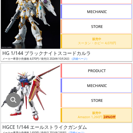
指
定
MECHANIC
し
た
STORE
店
舗
販売中
スータン・ホビー 4,070円
が
最
HG 1/144 ブラックナイトスコードカルラ
安
メーカー希望小売価格 4,070円 / 発売日 2024年10月26日
（詳細ページ）
値
PRODUCT
の
み
MECHANIC
表
示
STORE
ボ
販売中
ッ
Amazon 1,260円
24%Off
ク
HGCE 1/144 エールストライクガンダム
ス
メーカー希望小売価格 1,650円 / 発売日 2014年2月8日
（詳細ページ）