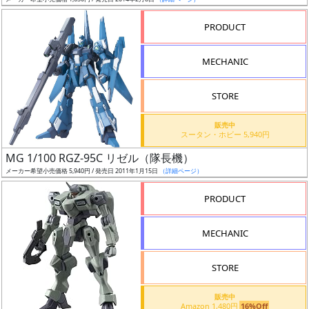
ア
PRODUCT
ー
ト
MECHANIC
イ
ラ
ス
STORE
ト
販売中
レ
スータン・ホビー 5,940円
ー
MG 1/100 RGZ-95C リゼル（隊長機）
タ
メーカー希望小売価格 5,940円 / 発売日 2011年1月15日
（詳細ページ）
ー
PRODUCT
MECHANIC
付
属
STORE
品
（β）
販売中
Amazon 1,480円
16%Off