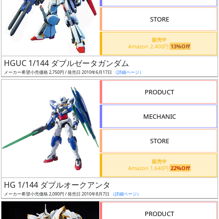
STORE
販売中
Amazon 2,400円
13%Off
割
HGUC 1/144 ダブルゼータガンダム
引
メーカー希望小売価格 2,750円 / 発売日 2010年6月17日
（詳細ページ）
PRODUCT
販
MECHANIC
路
STORE
店
販売中
Amazon 1,640円
22%Off
舗
HG 1/144 ダブルオークアンタ
メーカー希望小売価格 2,090円 / 発売日 2010年8月7日
（詳細ページ）
PRODUCT