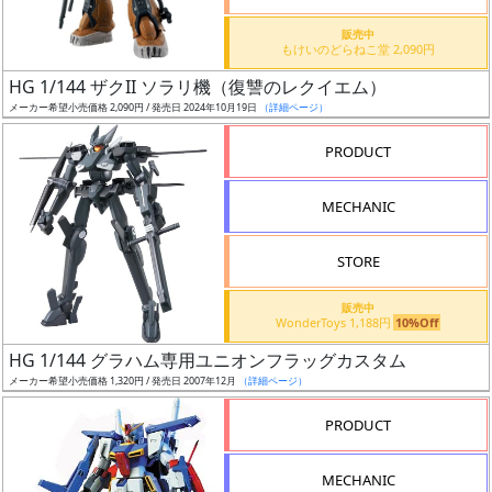
価
格
販売中
もけいのどらねこ堂 2,090円
改
定
HG 1/144 ザクII ソラリ機（復讐のレクイエム）
メーカー希望小売価格 2,090円 / 発売日 2024年10月19日
（詳細ページ）
予
定
PRODUCT
発
MECHANIC
売
時
STORE
期
販売中
WonderToys 1,188円
10%Off
HG 1/144 グラハム専用ユニオンフラッグカスタム
メーカー希望小売価格 1,320円 / 発売日 2007年12月
（詳細ページ）
再
PRODUCT
販
月
MECHANIC