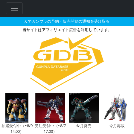
X でガンプラの予約・販売開始の通知を受け取る
当サイトはアフィリエイト広告を利用しています。
HGUC 1/144 イフリート改
抽選受付中（~8/9
受注受付中（~8/7
今月発売
今月再販
14:00）
17:00）