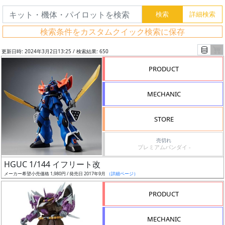
検索条件をカスタムクイック検索に保存
更新日時: 2024年3月2日13:25 / 検索結果: 650
PRODUCT
MECHANIC
STORE
売切れ
プレミアムバンダイ -
フ
HGUC 1/144 イフリート改
リ
メーカー希望小売価格 1,980円 / 発売日 2017年9月
（詳細ページ）
ー
PRODUCT
ワ
ー
MECHANIC
ド