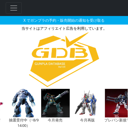
X でガンプラの予約・販売開始の通知を受け取る
当サイトはアフィリエイト広告を利用しています。
1/144 ミレニアム・ファルコン
フ
リ
ー
ワ
ー
ド
検
索
前
抽選受付中（~8/9
今月発売
今月再販
プレバン新規
14:00）