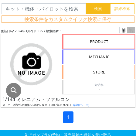
グ
レ
検索条件をカスタムクイック検索に保存
ー
ド
更新日時: 2024年3月2日13:25 / 検索結果: 1
PRODUCT
ス
MECHANIC
ケ
ー
STORE
ル
売切れ
-
1/144 ミレニアム・ファルコン
成
メーカー希望小売価格 5,500円 / 発売日 2017年11月24日
（詳細ページ）
形
色
1
X でガンプラの予約・販売開始の通知を受け取る