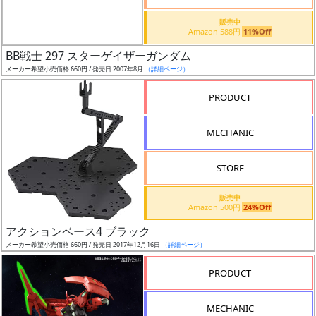
価
格
販売中
Amazon 588円
11%Off
改
定
BB戦士 297 スターゲイザーガンダム
メーカー希望小売価格 660円 / 発売日 2007年8月
（詳細ページ）
予
定
PRODUCT
発
MECHANIC
売
時
STORE
期
販売中
Amazon 500円
24%Off
アクションベース4 ブラック
メーカー希望小売価格 660円 / 発売日 2017年12月16日
（詳細ページ）
再
PRODUCT
販
月
MECHANIC