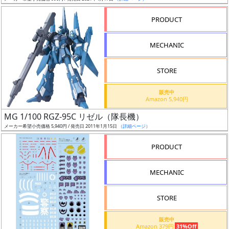
売
切
PRODUCT
含
む
MECHANIC
開
STORE
始
前
販売中
Amazon 5,940円
抽
MG 1/100 RGZ-95C リゼル（隊長機）
選
メーカー希望小売価格 5,940円 / 発売日 2011年1月15日
（詳細ページ）
中
PRODUCT
在
MECHANIC
庫
復
STORE
活
販売中
近
Amazon 379円
31%Off