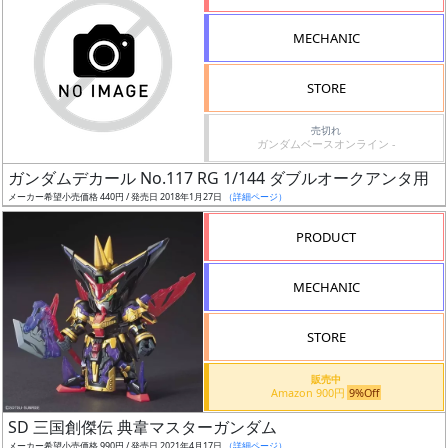
形
MECHANIC
色
STORE
シ
売切れ
ガンダムベースオンライン -
リ
ガンダムデカール No.117 RG 1/144 ダブルオークアンタ用
ー
メーカー希望小売価格 440円 / 発売日 2018年1月27日
（詳細ページ）
ズ・
タ
PRODUCT
イ
ト
MECHANIC
ル
STORE
販売中
状
Amazon 900円
9%Off
況
SD 三国創傑伝 典韋マスターガンダム
メーカー希望小売価格 990円 / 発売日 2021年4月17日
（詳細ページ）