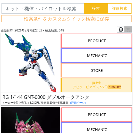
検索条件をカスタムクイック検索に保存
更新日時: 2026年8月7日22:53 / 検索結果: 648
PRODUCT
MECHANIC
STORE
販売中
アピタ・ピアゴ 2,772円
10%Off
フ
RG 1/144 GNT-0000 ダブルオークアンタ
リ
メーカー希望小売価格 3,080円 / 発売日 2016年5月28日
（詳細ページ）
ー
PRODUCT
ワ
ー
MECHANIC
ド