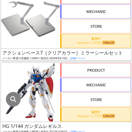
指
定
MECHANIC
し
た
STORE
店
舗
販売中
Amazon 1,252円
19%Off
が
最
アクションベース7［クリアカラー］ミラーシールセット
安
メーカー希望小売価格 1,540円 / 発売日 2024年8月10日
（詳細ページ）
値
PRODUCT
の
み
MECHANIC
表
示
STORE
ボ
販売中
ッ
Amazon 1,717円
13%Off
ク
HG 1/144 ガンダムレギルス
ス
メーカー希望小売価格 1,980円 / 発売日 2012年10月6日
（詳細ページ）