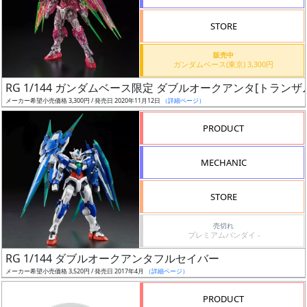
検
STORE
索
販売中
ガンダムベース(東京) 3,300円
RG 1/144 ガンダムベース限定 ダブルオークアンタ[トランザ
グ
メーカー希望小売価格 3,300円 / 発売日 2020年11月12日
（詳細ページ）
レ
ー
PRODUCT
ド
MECHANIC
ス
STORE
ケ
売切れ
ー
プレミアムバンダイ -
ル
RG 1/144 ダブルオークアンタフルセイバー
メーカー希望小売価格 3,520円 / 発売日 2017年4月
（詳細ページ）
PRODUCT
成