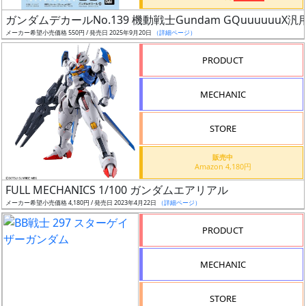
日
ガンダムデカールNo.139 機動戦士Gundam GQuuuuuuX汎
発
メーカー希望小売価格 550円 / 発売日 2025年9月20日
（詳細ページ）
売
PRODUCT
Web
MECHANIC
プッ
シュ
通知
STORE
対象
販売中
Amazon 4,180円
ギ
FULL MECHANICS 1/100 ガンダムエアリアル
ャ
メーカー希望小売価格 4,180円 / 発売日 2023年4月22日
（詳細ページ）
ラ
リ
PRODUCT
ー
あ
MECHANIC
り
STORE