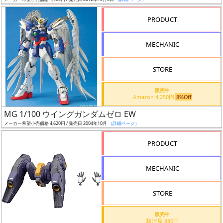
ア
PRODUCT
ー
ト
MECHANIC
イ
ラ
ス
STORE
ト
販売中
レ
Amazon 4,250円
8%Off
ー
MG 1/100 ウイングガンダムゼロ EW
タ
メーカー希望小売価格 4,620円 / 発売日 2004年10月
（詳細ページ）
ー
PRODUCT
MECHANIC
付
属
STORE
品
（β）
販売中
駿河屋 880円