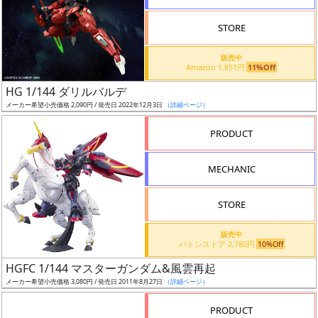
STORE
販売中
Amazon 1,851円
11%Off
割
HG 1/144 ダリルバルデ
引
メーカー希望小売価格 2,090円 / 発売日 2022年12月3日
（詳細ページ）
PRODUCT
販
MECHANIC
路
STORE
店
販売中
バトンストア 2,780円
10%Off
舗
HGFC 1/144 マスターガンダム&風雲再起
メーカー希望小売価格 3,080円 / 発売日 2011年8月27日
（詳細ページ）
PRODUCT