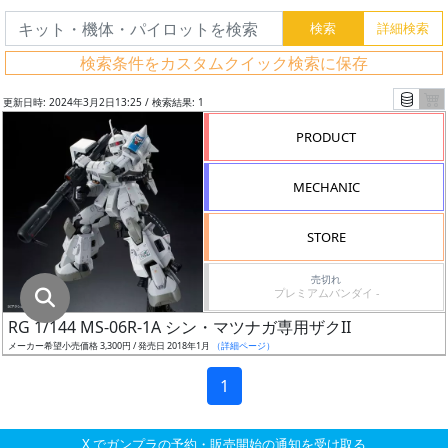
グ
レ
検索条件をカスタムクイック検索に保存
ー
ド
更新日時: 2024年3月2日13:25 / 検索結果: 1
PRODUCT
ス
MECHANIC
ケ
ー
STORE
ル
売切れ
プレミアムバンダイ -
RG 1/144 MS-06R-1A シン・マツナガ専用ザクII
成
メーカー希望小売価格 3,300円 / 発売日 2018年1月
（詳細ページ）
形
色
1
X でガンプラの予約・販売開始の通知を受け取る