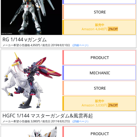
STORE
販売中
Amazon 4,848円
2%Off
割
RG 1/144 νガンダム
引
メーカー希望小売価格 4,950円 / 発売日 2019年8月10日
（詳細ページ）
PRODUCT
販
MECHANIC
路
STORE
店
販売中
Amazon 3,030円
2%Off
舗
HGFC 1/144 マスターガンダム&風雲再起
メーカー希望小売価格 3,080円 / 発売日 2011年8月27日
（詳細ページ）
PRODUCT