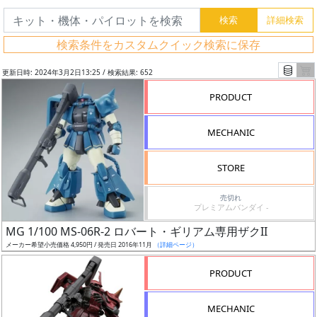
検索条件をカスタムクイック検索に保存
更新日時: 2024年3月2日13:25 / 検索結果: 652
PRODUCT
MECHANIC
STORE
売切れ
プレミアムバンダイ -
フ
MG 1/100 MS-06R-2 ロバート・ギリアム専用ザクII
リ
メーカー希望小売価格 4,950円 / 発売日 2016年11月
（詳細ページ）
ー
PRODUCT
ワ
ー
MECHANIC
ド