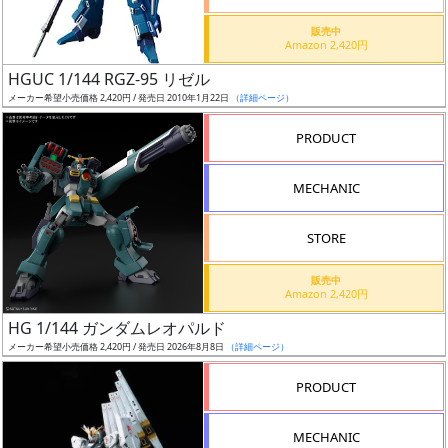
価
格
販売中
Amazon 2,420円
改
定
HGUC 1/144 RGZ-95 リゼル
メーカー希望小売価格 2,420円 / 発売日 2010年1月22日
（詳細ページ）
予
定
PRODUCT
発
MECHANIC
売
時
STORE
期
販売中
Amazon 2,420円
HG 1/144 ガンダムレオパルド
メーカー希望小売価格 2,420円 / 発売日 2026年8月8日
（詳細ページ）
再
PRODUCT
販
月
MECHANIC