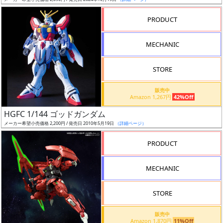
ア
PRODUCT
ー
ト
MECHANIC
イ
ラ
ス
STORE
ト
販売中
レ
Amazon 1,267円
42%Off
ー
HGFC 1/144 ゴッドガンダム
タ
メーカー希望小売価格 2,200円 / 発売日 2010年5月19日
（詳細ページ）
ー
PRODUCT
MECHANIC
付
属
STORE
品
（β）
販売中
Amazon 1,870円
11%Off