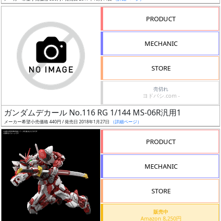
売
切
PRODUCT
含
む
MECHANIC
開
STORE
始
前
売切れ
ヨドバシ.com -
抽
ガンダムデカール No.116 RG 1/144 MS-06R汎用1
選
メーカー希望小売価格 440円 / 発売日 2018年1月27日
（詳細ページ）
中
PRODUCT
在
MECHANIC
庫
復
STORE
活
販売中
近
Amazon 8,250円