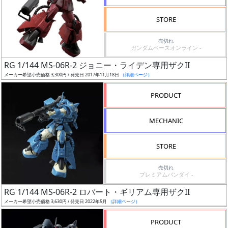
検
STORE
索
売切れ
ガンダムベースオンライン -
RG 1/144 MS-06R-2 ジョニー・ライデン専用ザクII
グ
メーカー希望小売価格 3,300円 / 発売日 2017年11月18日
（詳細ページ）
レ
ー
PRODUCT
ド
MECHANIC
ス
STORE
ケ
売切れ
ー
プレミアムバンダイ -
ル
RG 1/144 MS-06R-2 ロバート・ギリアム専用ザクII
メーカー希望小売価格 3,630円 / 発売日 2022年5月
（詳細ページ）
PRODUCT
成