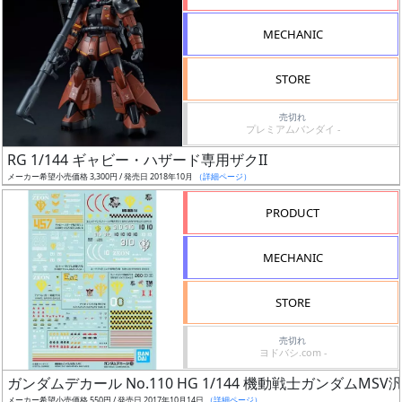
形
MECHANIC
色
STORE
シ
売切れ
プレミアムバンダイ -
リ
RG 1/144 ギャビー・ハザード専用ザクII
ー
メーカー希望小売価格 3,300円 / 発売日 2018年10月
（詳細ページ）
ズ・
タ
PRODUCT
イ
ト
MECHANIC
ル
STORE
売切れ
状
ヨドバシ.com -
況
ガンダムデカール No.110 HG 1/144 機動戦士ガンダムMSV
メーカー希望小売価格 550円 / 発売日 2017年10月14日
（詳細ページ）