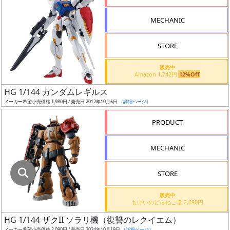
指
定
MECHANIC
し
た
STORE
店
舗
販売中
Amazon 1,742円
12%Off
が
最
HG 1/144 ガンダムレギルス
安
メーカー希望小売価格 1,980円 / 発売日 2012年10月6日
（詳細ページ）
値
PRODUCT
の
み
MECHANIC
表
示
STORE
ボ
販売中
ッ
もけいのどらねこ堂 2,090円
ク
HG 1/144 ザクII ソラリ機（復讐のレクイエム）
ス
メーカー希望小売価格 2,090円 / 発売日 2024年10月19日
（詳細ページ）