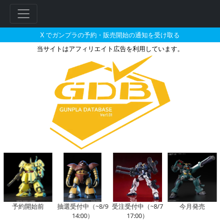
X でガンプラの予約・販売開始の通知を受け取る
当サイトはアフィリエイト広告を利用しています。
RG 1/144 MSM-07 量産型
フ
リ
ー
ワ
ー
ド
検
索
予約開始前
抽選受付中（~8/9
受注受付中（~8/7
今月発売
14:00）
17:00）