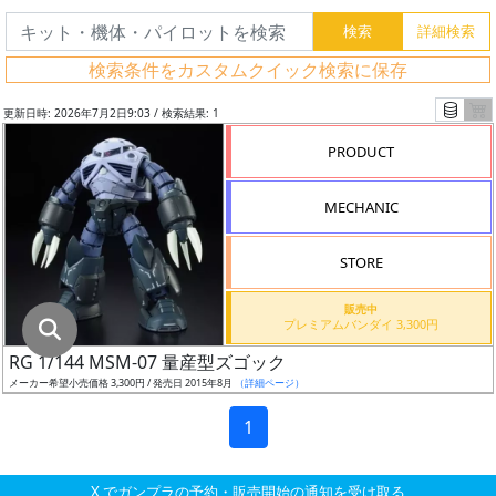
グ
レ
検索条件をカスタムクイック検索に保存
ー
ド
更新日時: 2026年7月2日9:03 / 検索結果: 1
PRODUCT
ス
MECHANIC
ケ
ー
STORE
ル
販売中
プレミアムバンダイ 3,300円
RG 1/144 MSM-07 量産型ズゴック
成
メーカー希望小売価格 3,300円 / 発売日 2015年8月
（詳細ページ）
形
色
1
X でガンプラの予約・販売開始の通知を受け取る