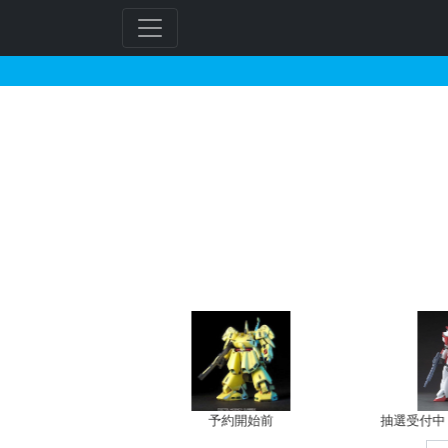
RG 1/144 MSZ-00
フ
リ
ー
ワ
ー
ド
検
索
予約開始前
抽選受付中（~