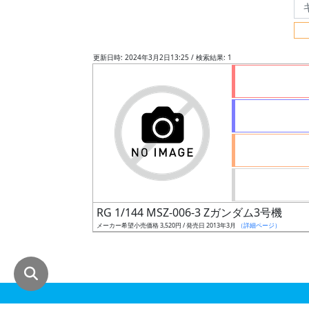
グ
レ
ー
更新日時: 2024年3月2日13:25 / 検索結果: 1
ド
ス
ケ
ー
ル
RG 1/144 MSZ-006-3 Zガンダム3号機
メーカー希望小売価格 3,520円 / 発売日 2013年3月
（詳細ページ）
成
形
色