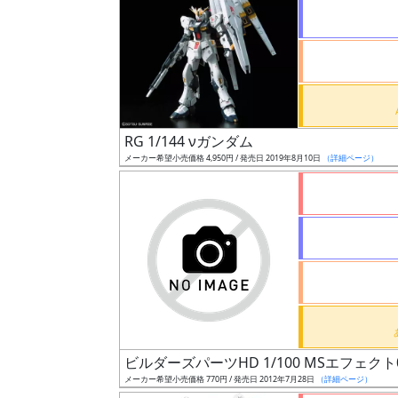
状
況
売
RG 1/144 νガンダム
切
メーカー希望小売価格 4,950円 / 発売日 2019年8月10日
（詳細ページ）
含
む
開
始
前
抽
選
ビルダーズパーツHD 1/100 MSエフェクト
中
メーカー希望小売価格 770円 / 発売日 2012年7月28日
（詳細ページ）