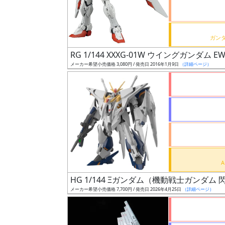
ケ
ー
ル
RG 1/144 XXXG-01W ウイングガンダム E
メーカー希望小売価格 3,080円 / 発売日 2016年1月9日
（詳細ページ）
成
形
色
シ
リ
ー
ズ・
HG 1/144 Ξガンダム（機動戦士ガンダ
タ
メーカー希望小売価格 7,700円 / 発売日 2026年4月25日
（詳細ページ）
イ
ト
ル