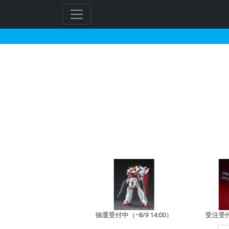
1/100 ハイレゾリュ
予約開始前
抽選受付中（~8/9 14:00）
受注受付中（