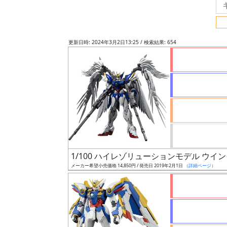
フ
リ
ー
更新日時: 2024年3月2日13:25 / 検索結果: 654
ワ
ー
ド
検
索
グ
レ
1/100 ハイレゾリューションモデル ウイン
ー
メーカー希望小売価格 14,850円 / 発売日 2019年2月1日
（詳細ページ）
ド
ス