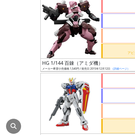
在
庫
復
活
近
日
発
HG 1/144 百錬（アミダ機）
売
メーカー希望小売価格 1,540円 / 発売日 2015年12月12日
（詳細ページ）
Web
プッ
シュ
通知
対象
ギ
ャ