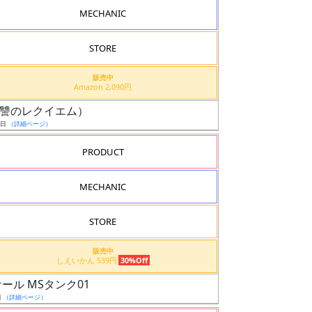
MECHANIC
STORE
販売中
Amazon 2,090円
機（復讐のレクイエム）
9日
（詳細ページ）
PRODUCT
MECHANIC
STORE
販売中
しえいかん 539円
30%Off
ール MSタンク01
日
（詳細ページ）