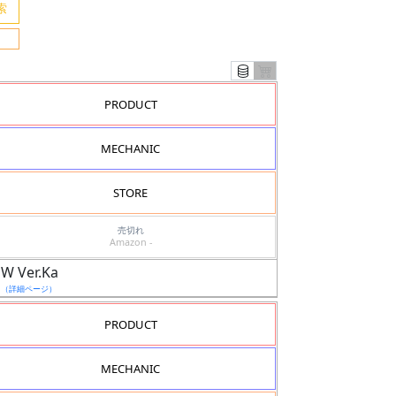
PRODUCT
MECHANIC
STORE
売切れ
Amazon -
 Ver.Ka
日
（詳細ページ）
PRODUCT
MECHANIC