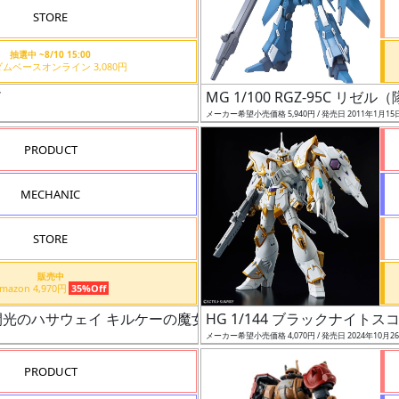
STORE
抽選中 ~8/10 15:00
ガンダムベースオンライン 3,080円
W
MG 1/100 RGZ-95C リゼ
メーカー希望小売価格 5,940円 / 発売日 2011年1月15
PRODUCT
MECHANIC
STORE
販売中
Amazon 4,970円
35%Off
ム 閃光のハサウェイ キルケーの魔女）
HG 1/144 ブラックナイト
メーカー希望小売価格 4,070円 / 発売日 2024年10月2
PRODUCT