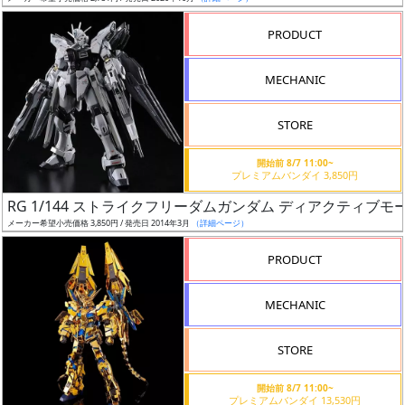
売
切
PRODUCT
含
む
MECHANIC
開
STORE
始
前
開始前 8/7 11:00~
プレミアムバンダイ 3,850円
抽
RG 1/144 ストライクフリーダムガンダム ディアクティブモ
選
メーカー希望小売価格 3,850円 / 発売日 2014年3月
（詳細ページ）
中
PRODUCT
在
MECHANIC
庫
復
STORE
活
開始前 8/7 11:00~
近
プレミアムバンダイ 13,530円