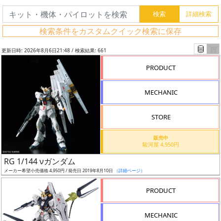
検索条件をカスタムクイック検索に保存
更新日時: 2026年8月6日21:48 / 検索結果: 661
PRODUCT
MECHANIC
STORE
販売中
駿河屋 4,950円
フ
RG 1/144 νガンダム
リ
メーカー希望小売価格 4,950円 / 発売日 2019年8月10日
（詳細ページ）
ー
PRODUCT
ワ
ー
MECHANIC
ド