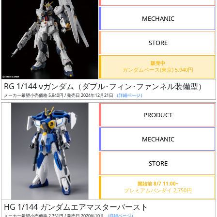
形
MECHANIC
色
STORE
シ
販売中
ガンダムベース(東京) 5,940円
リ
RG 1/144 νガンダム（ダブル･フィン･ファンネル装備型）
ー
メーカー希望小売価格 5,940円 / 発売日 2024年12月21日
（詳細ページ）
ズ・
タ
PRODUCT
イ
ト
MECHANIC
ル
STORE
開始前 8/7 11:00~
状
プレミアムバンダイ 2,750円
況
HG 1/144 ガンダムエアマスターバースト
メーカー希望小売価格 2,751円 / 発売日 2020年10月
（詳細ページ）