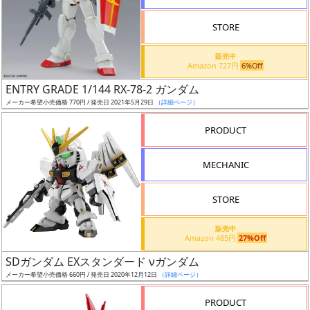
STORE
販売中
Amazon 727円
6%Off
割
ENTRY GRADE 1/144 RX-78-2 ガンダム
引
メーカー希望小売価格 770円 / 発売日 2021年5月29日
（詳細ページ）
PRODUCT
販
MECHANIC
路
STORE
店
販売中
Amazon 485円
27%Off
舗
SDガンダム EXスタンダード νガンダム
メーカー希望小売価格 660円 / 発売日 2020年12月12日
（詳細ページ）
PRODUCT