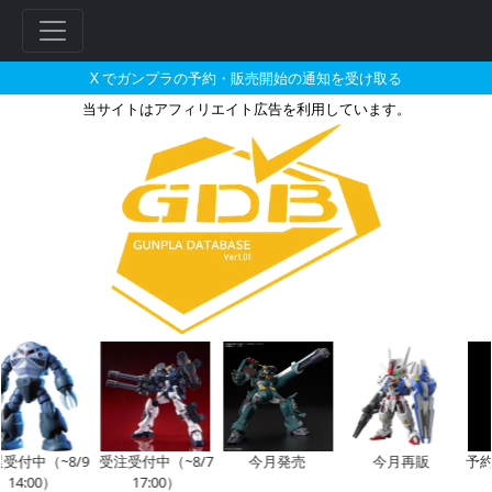
X でガンプラの予約・販売開始の通知を受け取る
当サイトはアフィリエイト広告を利用しています。
RG 1/144 νガンダムとそれ
中（~8/9
受注受付中（~8/7
今月発売
今月再販
予約開
:00）
17:00）
11: