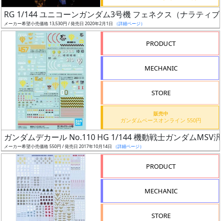
日
RG 1/144 ユニコーンガンダム3号機 フェネクス（ナラティブV
発
メーカー希望小売価格 13,530円 / 発売日 2020年2月1日
（詳細ページ）
売
PRODUCT
Web
MECHANIC
プッ
シュ
通知
STORE
対象
販売中
ガンダムベースオンライン 550円
ギ
ガンダムデカール No.110 HG 1/144 機動戦士ガンダムMSV
ャ
メーカー希望小売価格 550円 / 発売日 2017年10月14日
（詳細ページ）
ラ
リ
PRODUCT
ー
あ
MECHANIC
り
STORE