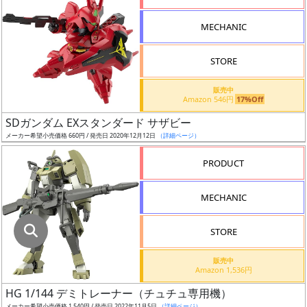
指
定
MECHANIC
し
た
STORE
店
舗
販売中
Amazon 546円
17%Off
が
最
SDガンダム EXスタンダード サザビー
安
メーカー希望小売価格 660円 / 発売日 2020年12月12日
（詳細ページ）
値
PRODUCT
の
み
MECHANIC
表
示
STORE
ボ
販売中
ッ
Amazon 1,536円
ク
HG 1/144 デミトレーナー（チュチュ専用機）
ス
メーカー希望小売価格 1,540円 / 発売日 2022年11月5日
（詳細ページ）