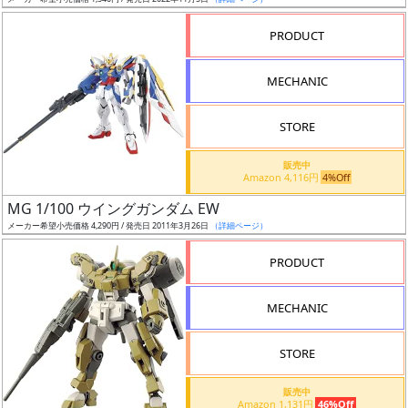
ア
PRODUCT
ー
ト
MECHANIC
イ
ラ
ス
STORE
ト
販売中
レ
Amazon 4,116円
4%Off
ー
MG 1/100 ウイングガンダム EW
タ
メーカー希望小売価格 4,290円 / 発売日 2011年3月26日
（詳細ページ）
ー
PRODUCT
MECHANIC
付
属
STORE
品
（β）
販売中
Amazon 1,131円
46%Off