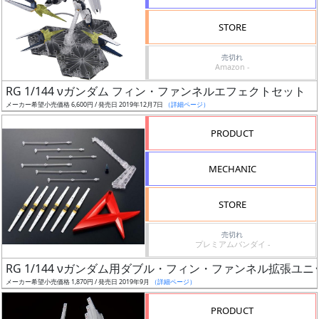
検
STORE
索
売切れ
Amazon -
RG 1/144 νガンダム フィン・ファンネルエフェクトセット
グ
メーカー希望小売価格 6,600円 / 発売日 2019年12月7日
（詳細ページ）
レ
ー
PRODUCT
ド
MECHANIC
ス
STORE
ケ
売切れ
ー
プレミアムバンダイ -
ル
RG 1/144 νガンダム用ダブル・フィン・ファンネル拡張ユニ
メーカー希望小売価格 1,870円 / 発売日 2019年9月
（詳細ページ）
PRODUCT
成