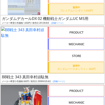
価
格
販売中
プレミアムバンダイ 1,650円
改
定
ガンダムデカールDX 02 機動戦士ガンダムUC MS用
メーカー希望小売価格 1,650円 / 発売日 2012年8月
（詳細ページ）
予
定
PRODUCT
発
MECHANIC
売
時
STORE
期
販売中
ガンダムベースオンライン 660円
BB戦士 343 真田幸村頑駄無
メーカー希望小売価格 660円 / 発売日 2009年9月4日
（詳細ページ）
再
PRODUCT
販
月
MECHANIC