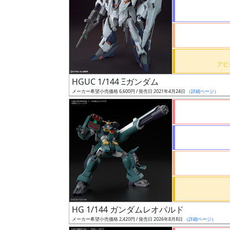
状
況
売
HGUC 1/144 Ξガンダム
切
メーカー希望小売価格 6,600円 / 発売日 2021年4月24日
（詳細ページ）
含
む
開
始
前
抽
選
HG 1/144 ガンダムレオパルド
中
メーカー希望小売価格 2,420円 / 発売日 2026年8月8日
（詳細ページ）