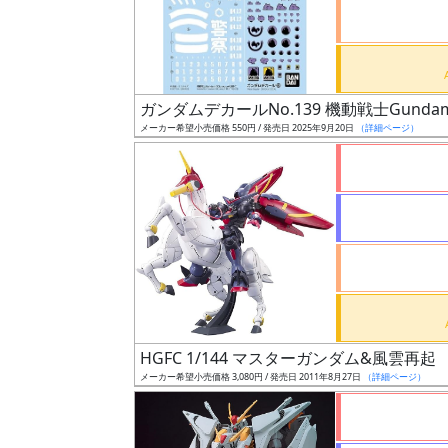
ケ
ー
ル
ガンダムデカールNo.139 機動戦士Gundam
メーカー希望小売価格 550円 / 発売日 2025年9月20日
（詳細ページ）
成
形
色
シ
リ
ー
ズ・
HGFC 1/144 マスターガンダム&風雲再起
タ
メーカー希望小売価格 3,080円 / 発売日 2011年8月27日
（詳細ページ）
イ
ト
ル