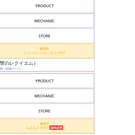
PRODUCT
MECHANIC
STORE
販売中
もけいのどらねこ堂 2,090円
機（復讐のレクイエム）
9日
（詳細ページ）
PRODUCT
MECHANIC
STORE
販売中
あみあみ 490円
36%Off