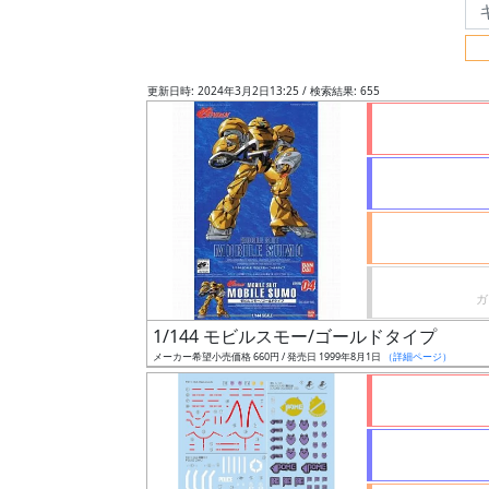
フ
リ
ー
更新日時: 2024年3月2日13:25 / 検索結果: 655
ワ
ー
ド
検
索
グ
レ
1/144 モビルスモー/ゴールドタイプ
ー
メーカー希望小売価格 660円 / 発売日 1999年8月1日
（詳細ページ）
ド
ス