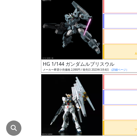
在
庫
復
活
近
日
発
HG 1/144 ガンダムルブリスウル
売
メーカー希望小売価格 2,090円 / 発売日 2023年3月4日
（詳細ページ）
Web
プッ
シュ
通知
対象
ギ
ャ