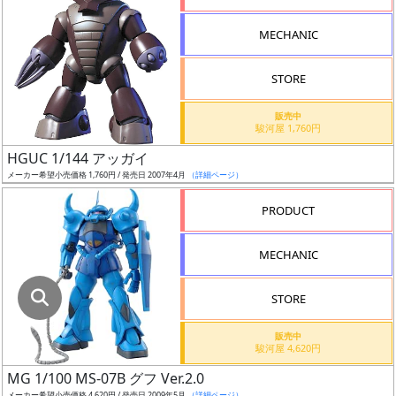
指
定
MECHANIC
し
た
STORE
店
舗
販売中
駿河屋 1,760円
が
最
HGUC 1/144 アッガイ
安
メーカー希望小売価格 1,760円 / 発売日 2007年4月
（詳細ページ）
値
PRODUCT
の
み
MECHANIC
表
示
STORE
ボ
販売中
ッ
駿河屋 4,620円
ク
MG 1/100 MS-07B グフ Ver.2.0
ス
メーカー希望小売価格 4,620円 / 発売日 2009年5月
（詳細ページ）