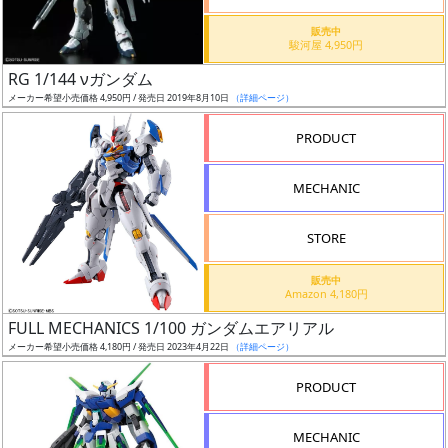
価
格
販売中
駿河屋 4,950円
改
定
RG 1/144 νガンダム
メーカー希望小売価格 4,950円 / 発売日 2019年8月10日
（詳細ページ）
予
定
PRODUCT
発
MECHANIC
売
時
STORE
期
販売中
Amazon 4,180円
FULL MECHANICS 1/100 ガンダムエアリアル
メーカー希望小売価格 4,180円 / 発売日 2023年4月22日
（詳細ページ）
再
PRODUCT
販
月
MECHANIC