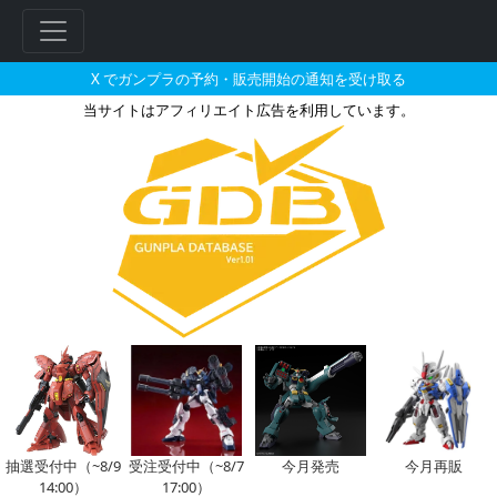
X でガンプラの予約・販売開始の通知を受け取る
当サイトはアフィリエイト広告を利用しています。
RG 1/144 MBF-P02 
抽選受付中（~8/9
受注受付中（~8/7
今月発売
今月再販
14:00）
17:00）