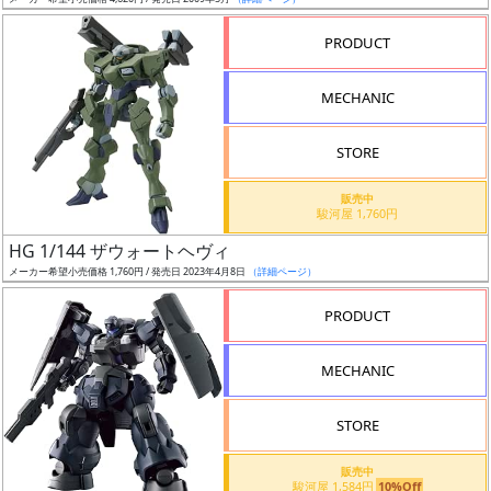
ア
PRODUCT
ー
ト
MECHANIC
イ
ラ
ス
STORE
ト
販売中
レ
駿河屋 1,760円
ー
HG 1/144 ザウォートヘヴィ
タ
メーカー希望小売価格 1,760円 / 発売日 2023年4月8日
（詳細ページ）
ー
PRODUCT
MECHANIC
付
属
STORE
品
（β）
販売中
駿河屋 1,584円
10%Off