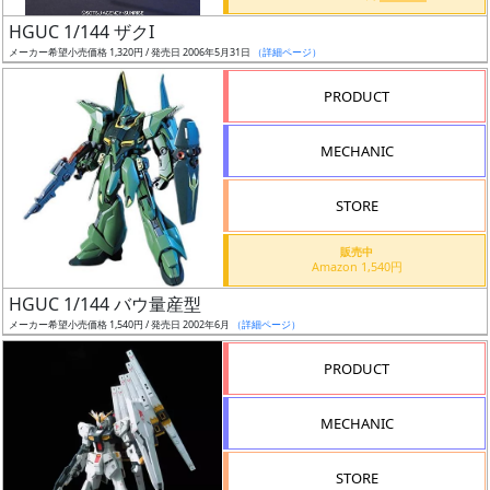
日
HGUC 1/144 ザクI
発
メーカー希望小売価格 1,320円 / 発売日 2006年5月31日
（詳細ページ）
売
PRODUCT
Web
MECHANIC
プッ
シュ
通知
STORE
対象
販売中
Amazon 1,540円
ギ
HGUC 1/144 バウ量産型
ャ
メーカー希望小売価格 1,540円 / 発売日 2002年6月
（詳細ページ）
ラ
リ
PRODUCT
ー
あ
MECHANIC
り
STORE