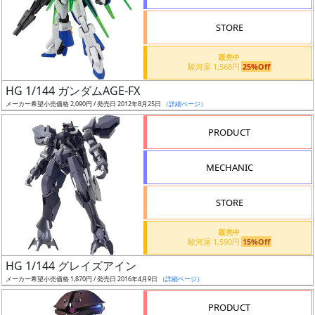
STORE
販売中
駿河屋 1,568円
25%Off
割
HG 1/144 ガンダムAGE-FX
引
メーカー希望小売価格 2,090円 / 発売日 2012年8月25日
（詳細ページ）
PRODUCT
販
MECHANIC
路
STORE
店
販売中
駿河屋 1,590円
15%Off
舗
HG 1/144 グレイズアイン
メーカー希望小売価格 1,870円 / 発売日 2016年4月9日
（詳細ページ）
PRODUCT