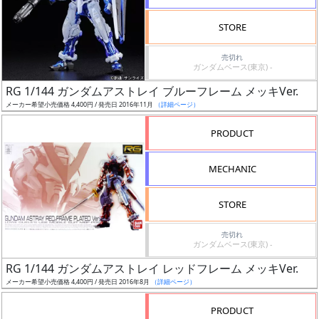
検
STORE
索
売切れ
ガンダムベース(東京) -
RG 1/144 ガンダムアストレイ ブルーフレーム メッキVer.
グ
メーカー希望小売価格 4,400円 / 発売日 2016年11月
（詳細ページ）
レ
ー
PRODUCT
ド
MECHANIC
ス
STORE
ケ
売切れ
ー
ガンダムベース(東京) -
ル
RG 1/144 ガンダムアストレイ レッドフレーム メッキVer.
メーカー希望小売価格 4,400円 / 発売日 2016年8月
（詳細ページ）
PRODUCT
成