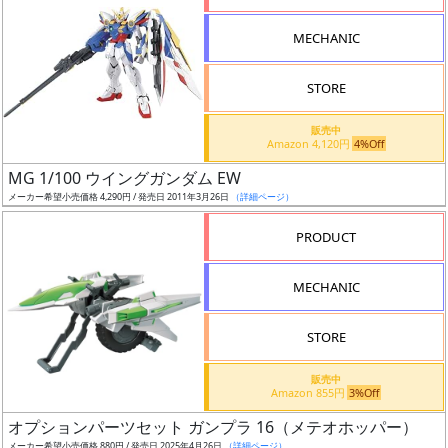
形
MECHANIC
色
STORE
シ
販売中
Amazon 4,120円
4%Off
リ
MG 1/100 ウイングガンダム EW
ー
メーカー希望小売価格 4,290円 / 発売日 2011年3月26日
（詳細ページ）
ズ・
タ
PRODUCT
イ
ト
MECHANIC
ル
STORE
販売中
状
Amazon 855円
3%Off
況
オプションパーツセット ガンプラ 16（メテオホッパー）
メーカー希望小売価格 880円 / 発売日 2025年4月26日
（詳細ページ）