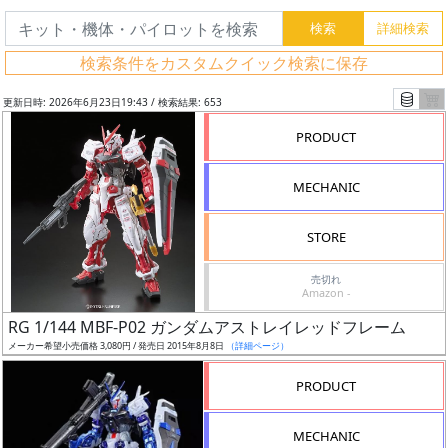
検索条件をカスタムクイック検索に保存
更新日時: 2026年6月23日19:43 / 検索結果: 653
PRODUCT
MECHANIC
STORE
売切れ
Amazon -
フ
RG 1/144 MBF-P02 ガンダムアストレイレッドフレーム
リ
メーカー希望小売価格 3,080円 / 発売日 2015年8月8日
（詳細ページ）
ー
PRODUCT
ワ
ー
MECHANIC
ド