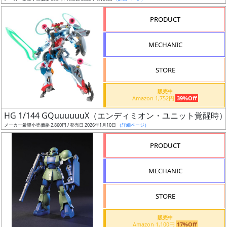
売
切
PRODUCT
含
む
MECHANIC
開
STORE
始
前
販売中
Amazon 1,752円
39%Off
抽
HG 1/144 GQuuuuuuX（エンディミオン・ユニット覚醒時）
選
メーカー希望小売価格 2,860円 / 発売日 2026年1月10日
（詳細ページ）
中
PRODUCT
在
MECHANIC
庫
復
STORE
活
販売中
近
Amazon 1,100円
17%Off