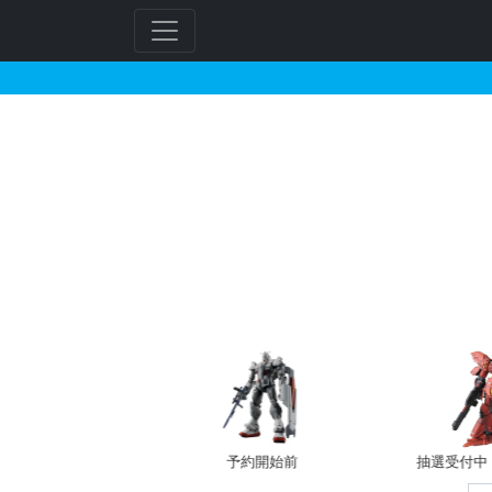
RG 1/144 ガンダ
フ
リ
ー
ワ
ー
ド
検
索
予約開始前
抽選受付中（~8