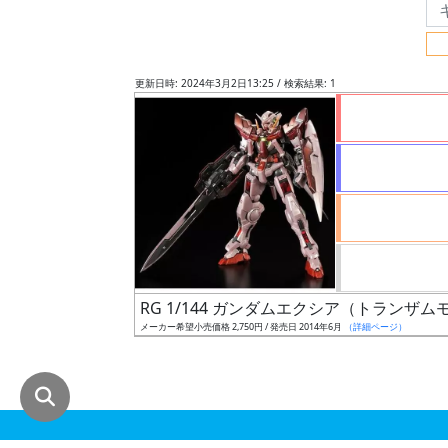
グ
レ
ー
更新日時: 2024年3月2日13:25 / 検索結果: 1
ド
ス
ケ
ー
ル
RG 1/144 ガンダムエクシア（トランザ
メーカー希望小売価格 2,750円 / 発売日 2014年6月
（詳細ページ）
成
形
色