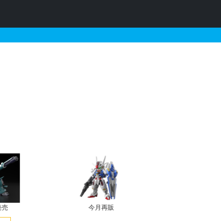
ド）グロスインジェクショ
売
今月再販
プレバン新規