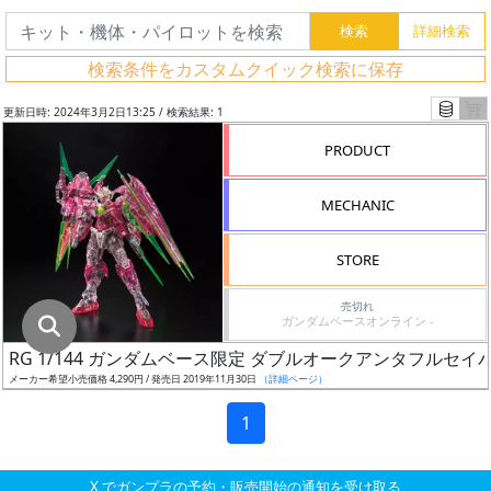
グ
レ
検索条件をカスタムクイック検索に保存
ー
ド
更新日時: 2024年3月2日13:25 / 検索結果: 1
PRODUCT
ス
MECHANIC
ケ
ー
STORE
ル
売切れ
ガンダムベースオンライン -
RG 1/144 ガンダムベース限定 ダブルオークアンタフルセ
成
メーカー希望小売価格 4,290円 / 発売日 2019年11月30日
（詳細ページ）
形
色
1
X でガンプラの予約・販売開始の通知を受け取る