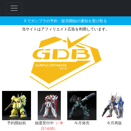
X でガンプラの予約・販売開始の通知を受け取る
当サイトはアフィリエイト広告を利用しています。
RG 1/144 ガンダムベース
フ
リ
ー
ワ
ー
ド
検
索
予約開始前
抽選受付中
（~本
今月発売
今月再販
日14:00）