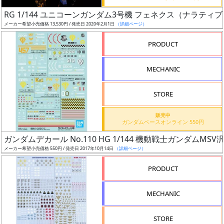
日
RG 1/144 ユニコーンガンダム3号機 フェネクス（ナラティブV
発
メーカー希望小売価格 13,530円 / 発売日 2020年2月1日
（詳細ページ）
売
PRODUCT
Web
MECHANIC
プッ
シュ
通知
STORE
対象
販売中
ガンダムベースオンライン 550円
ギ
ガンダムデカール No.110 HG 1/144 機動戦士ガンダムMSV
ャ
メーカー希望小売価格 550円 / 発売日 2017年10月14日
（詳細ページ）
ラ
リ
PRODUCT
ー
あ
MECHANIC
り
STORE