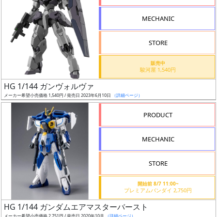
形
MECHANIC
色
STORE
シ
販売中
駿河屋 1,540円
リ
HG 1/144 ガンヴォルヴァ
ー
メーカー希望小売価格 1,540円 / 発売日 2023年6月10日
（詳細ページ）
ズ・
タ
PRODUCT
イ
ト
MECHANIC
ル
STORE
開始前 8/7 11:00~
状
プレミアムバンダイ 2,750円
況
HG 1/144 ガンダムエアマスターバースト
メーカー希望小売価格 2,751円 / 発売日 2020年10月
（詳細ページ）