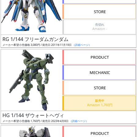
検
STORE
索
売切れ
Amazon -
RG 1/144 フリーダムガンダム
グ
メーカー希望小売価格 3,080円 / 発売日 2011年11月19日
（詳細ページ）
レ
ー
PRODUCT
ド
MECHANIC
ス
STORE
ケ
販売中
ー
Amazon 1,760円
ル
HG 1/144 ザウォートヘヴィ
メーカー希望小売価格 1,760円 / 発売日 2023年4月8日
（詳細ページ）
PRODUCT
成