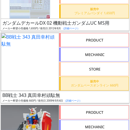
価
格
販売中
プレミアムバンダイ 1,650円
改
定
ガンダムデカールDX 02 機動戦士ガンダムUC MS用
メーカー希望小売価格 1,650円 / 発売日 2012年8月
（詳細ページ）
予
定
PRODUCT
発
MECHANIC
売
時
STORE
期
販売中
ガンダムベースオンライン 660円
BB戦士 343 真田幸村頑駄無
メーカー希望小売価格 660円 / 発売日 2009年9月4日
（詳細ページ）
再
PRODUCT
販
月
MECHANIC