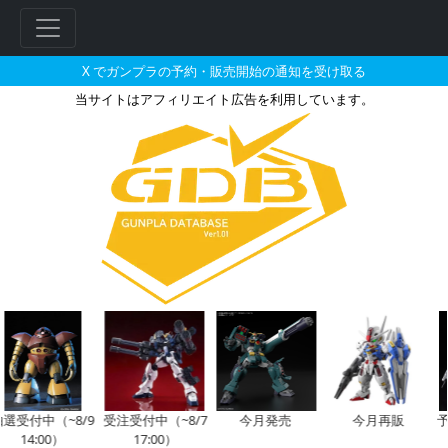
X でガンプラの予約・販売開始の通知を受け取る
当サイトはアフィリエイト広告を利用しています。
RG 1/144 ガンダムベース限定
付中（~8/9
受注受付中（~8/7
今月発売
今月再販
予約
14:00）
17:00）
1