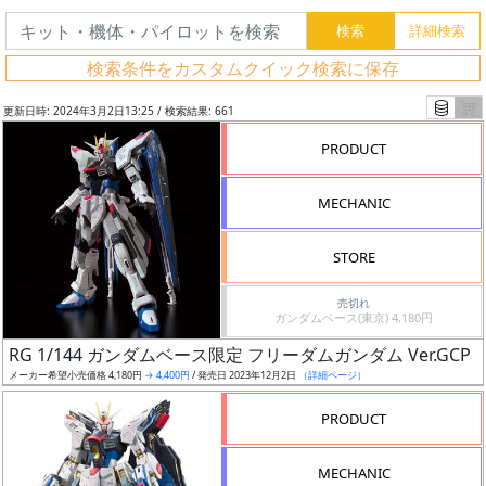
検索条件をカスタムクイック検索に保存
更新日時: 2024年3月2日13:25 / 検索結果: 661
PRODUCT
MECHANIC
STORE
売切れ
ガンダムベース(東京) 4,180円
フ
RG 1/144 ガンダムベース限定 フリーダムガンダム Ver.GCP
リ
メーカー希望小売価格 4,180円
→ 4,400円
/ 発売日 2023年12月2日
（詳細ページ）
ー
PRODUCT
ワ
ー
MECHANIC
ド