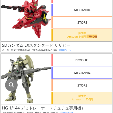
指
定
MECHANIC
し
た
STORE
店
舗
販売中
Amazon 546円
17%Off
が
最
SDガンダム EXスタンダード サザビー
安
メーカー希望小売価格 660円 / 発売日 2020年12月12日
（詳細ページ）
値
PRODUCT
の
み
MECHANIC
表
示
STORE
ボ
販売中
ッ
Amazon 1,536円
ク
HG 1/144 デミトレーナー（チュチュ専用機）
ス
メーカー希望小売価格 1,540円 / 発売日 2022年11月5日
（詳細ページ）