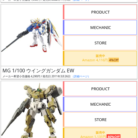
ア
PRODUCT
ー
ト
MECHANIC
イ
ラ
ス
STORE
ト
販売中
レ
Amazon 4,116円
4%Off
ー
MG 1/100 ウイングガンダム EW
タ
メーカー希望小売価格 4,290円 / 発売日 2011年3月26日
（詳細ページ）
ー
PRODUCT
MECHANIC
付
属
STORE
品
（β）
販売中
Amazon 1,131円
46%Off