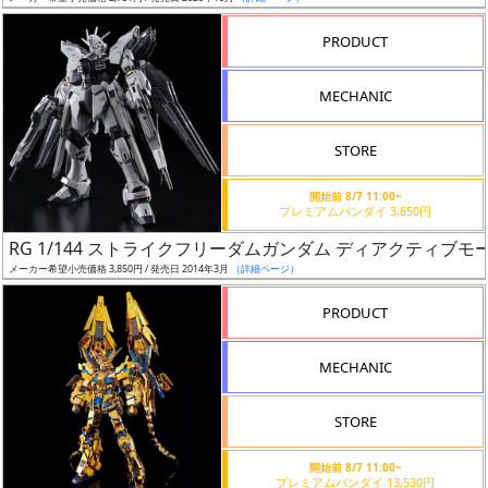
売
切
PRODUCT
含
む
MECHANIC
開
STORE
始
前
開始前 8/7 11:00~
プレミアムバンダイ 3,850円
抽
RG 1/144 ストライクフリーダムガンダム ディアクティブモ
選
メーカー希望小売価格 3,850円 / 発売日 2014年3月
（詳細ページ）
中
PRODUCT
在
MECHANIC
庫
復
STORE
活
開始前 8/7 11:00~
近
プレミアムバンダイ 13,530円