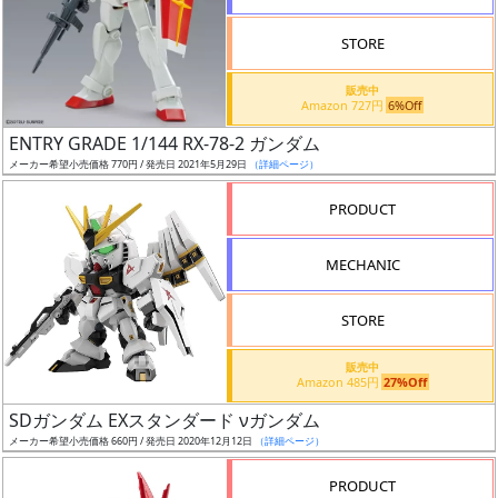
STORE
販売中
Amazon 727円
6%Off
割
ENTRY GRADE 1/144 RX-78-2 ガンダム
引
メーカー希望小売価格 770円 / 発売日 2021年5月29日
（詳細ページ）
PRODUCT
販
MECHANIC
路
STORE
店
販売中
Amazon 485円
27%Off
舗
SDガンダム EXスタンダード νガンダム
メーカー希望小売価格 660円 / 発売日 2020年12月12日
（詳細ページ）
PRODUCT