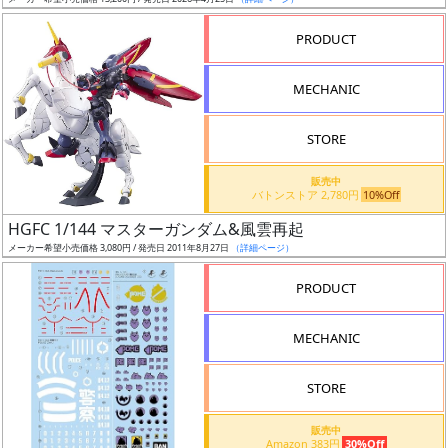
ア
PRODUCT
ー
ト
MECHANIC
イ
ラ
ス
STORE
ト
販売中
レ
バトンストア 2,780円
10%Off
ー
HGFC 1/144 マスターガンダム&風雲再起
タ
メーカー希望小売価格 3,080円 / 発売日 2011年8月27日
（詳細ページ）
ー
PRODUCT
MECHANIC
付
属
STORE
品
（β）
販売中
Amazon 383円
30%Off