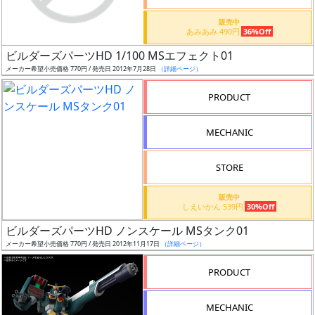
価
格
販売中
あみあみ 490円
36%Off
改
定
ビルダーズパーツHD 1/100 MSエフェクト01
メーカー希望小売価格 770円 / 発売日 2012年7月28日
（詳細ページ）
予
定
PRODUCT
発
MECHANIC
売
時
STORE
期
販売中
しえいかん 539円
30%Off
ビルダーズパーツHD ノンスケール MSタンク01
メーカー希望小売価格 770円 / 発売日 2012年11月17日
（詳細ページ）
再
PRODUCT
販
月
MECHANIC