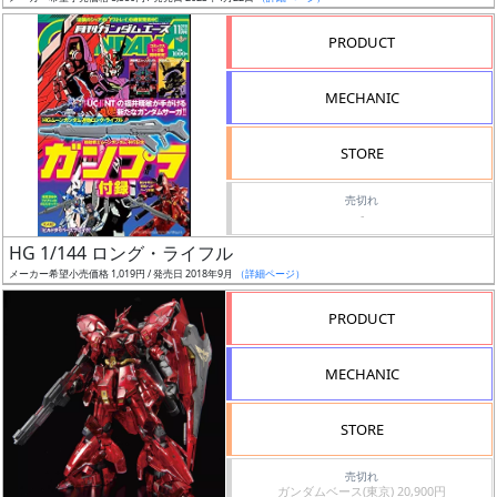
売
切
PRODUCT
含
む
MECHANIC
開
STORE
始
前
売切れ
-
抽
HG 1/144 ロング・ライフル
選
メーカー希望小売価格 1,019円 / 発売日 2018年9月
（詳細ページ）
中
PRODUCT
在
MECHANIC
庫
復
STORE
活
売切れ
近
ガンダムベース(東京) 20,900円