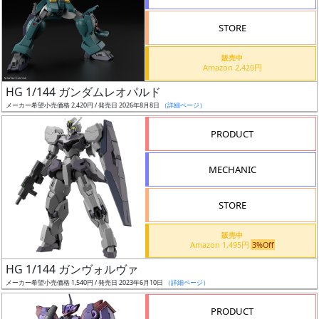
STORE
販売中
Amazon 2,420円
割
HG 1/144 ガンダムレオパルド
引
メーカー希望小売価格 2,420円 / 発売日 2026年8月8日
（詳細ページ）
PRODUCT
販
MECHANIC
路
STORE
店
販売中
Amazon 1,495円
3%Off
舗
HG 1/144 ガンヴォルヴァ
メーカー希望小売価格 1,540円 / 発売日 2023年6月10日
（詳細ページ）
PRODUCT