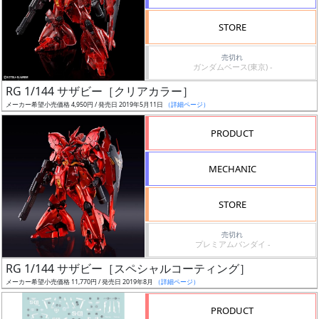
検
STORE
索
売切れ
ガンダムベース(東京) -
RG 1/144 サザビー［クリアカラー］
グ
メーカー希望小売価格 4,950円 / 発売日 2019年5月11日
（詳細ページ）
レ
ー
PRODUCT
ド
MECHANIC
ス
STORE
ケ
売切れ
ー
プレミアムバンダイ -
ル
RG 1/144 サザビー［スペシャルコーティング］
メーカー希望小売価格 11,770円 / 発売日 2019年8月
（詳細ページ）
PRODUCT
成