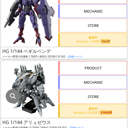
指
定
MECHANIC
し
た
STORE
店
舗
販売中
Amazon 1,749円
1%Off
が
最
HG 1/144 ベギルペンデ
安
メーカー希望小売価格 1,760円 / 発売日 2023年1月14日
（詳細ページ）
値
PRODUCT
の
み
MECHANIC
表
示
STORE
ボ
販売中
ッ
Amazon 10,480円
21%Off
ク
HG 1/144 アリュゼウス
ス
メーカー希望小売価格 13,200円 / 発売日 2026年4月25日
（詳細ページ）