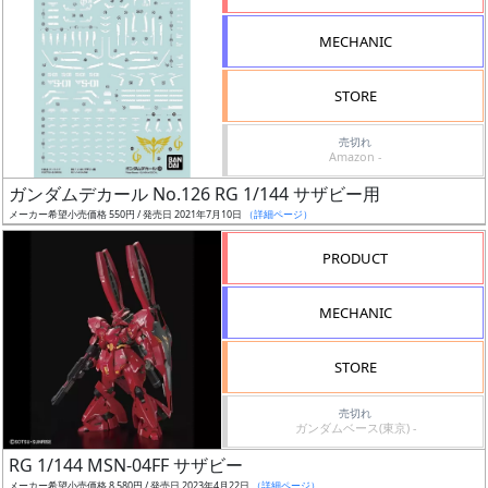
形
MECHANIC
色
STORE
シ
売切れ
Amazon -
リ
ガンダムデカール No.126 RG 1/144 サザビー用
ー
メーカー希望小売価格 550円 / 発売日 2021年7月10日
（詳細ページ）
ズ・
タ
PRODUCT
イ
ト
MECHANIC
ル
STORE
売切れ
状
ガンダムベース(東京) -
況
RG 1/144 MSN-04FF サザビー
メーカー希望小売価格 8,580円 / 発売日 2023年4月22日
（詳細ページ）