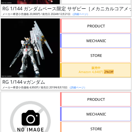
日
RG 1/144 ガンダムベース限定 サザビー［メカニカルコアメ
発
メーカー希望小売価格 20,900円 / 発売日 2024年12月21日
（詳細ページ）
売
PRODUCT
Web
MECHANIC
プッ
シュ
通知
STORE
対象
販売中
Amazon 4,848円
2%Off
ギ
RG 1/144 νガンダム
ャ
メーカー希望小売価格 4,950円 / 発売日 2019年8月10日
（詳細ページ）
ラ
リ
PRODUCT
ー
あ
MECHANIC
り
STORE