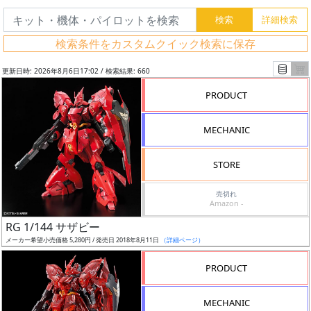
検索条件をカスタムクイック検索に保存
更新日時: 2026年8月6日17:02 / 検索結果: 660
PRODUCT
MECHANIC
STORE
売切れ
Amazon -
フ
RG 1/144 サザビー
リ
メーカー希望小売価格 5,280円 / 発売日 2018年8月11日
（詳細ページ）
ー
PRODUCT
ワ
ー
MECHANIC
ド