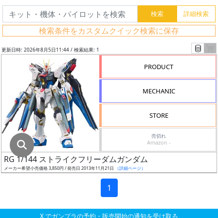
グ
レ
検索条件をカスタムクイック検索に保存
ー
ド
更新日時: 2026年8月5日11:44 / 検索結果: 1
PRODUCT
ス
MECHANIC
ケ
ー
STORE
ル
売切れ
Amazon -
RG 1/144 ストライクフリーダムガンダム
成
メーカー希望小売価格 3,850円 / 発売日 2013年11月21日
（詳細ページ）
形
色
1
X でガンプラの予約・販売開始の通知を受け取る