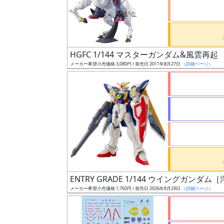
ケ
ー
ル
HGFC 1/144 マスターガンダム&風雲再起
メーカー希望小売価格 3,080円 / 発売日 2011年8月27日
（詳細ページ）
成
形
色
シ
リ
ー
ズ・
ENTRY GRADE 1/144 ウイングガンダム
タ
メーカー希望小売価格 1,760円 / 発売日 2026年8月29日
（詳細ページ）
イ
ト
ル