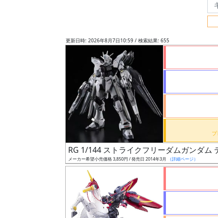
フ
リ
ー
更新日時: 2026年8月7日10:59 / 検索結果: 655
ワ
ー
ド
検
索
グ
レ
RG 1/144 ストライクフリーダムガンダ
ー
メーカー希望小売価格 3,850円 / 発売日 2014年3月
（詳細ページ）
ド
ス