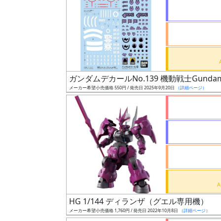
状
況
売
ガンダムデカールNo.139 機動戦士Gundam
切
メーカー希望小売価格 550円 / 発売日 2025年9月20日
（詳細ページ）
含
む
開
始
前
抽
選
HG 1/144 ディランザ（グエル専用機）
中
メーカー希望小売価格 1,760円 / 発売日 2022年10月8日
（詳細ページ）