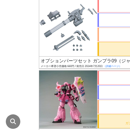
在
庫
復
活
近
日
発
オプションパーツセット ガンプラ09（ジ
売
メーカー希望小売価格 660円 / 発売日 2024年7月20日
（詳細ページ）
Web
プッ
シュ
通知
対象
ギ
ャ