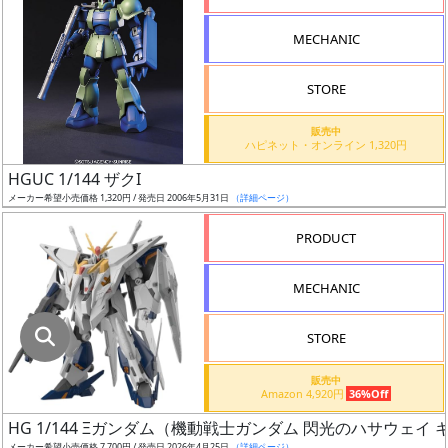
指
定
MECHANIC
し
た
STORE
店
舗
販売中
ハピネット・オンライン 1,320円
が
最
HGUC 1/144 ザクI
安
メーカー希望小売価格 1,320円 / 発売日 2006年5月31日
（詳細ページ）
値
PRODUCT
の
み
MECHANIC
表
示
STORE
ボ
販売中
ッ
Amazon 4,920円
36%Off
ク
HG 1/144 Ξガンダム（機動戦士ガンダム 閃光のハサウェイ
ス
メーカー希望小売価格 7,700円 / 発売日 2026年4月25日
（詳細ページ）