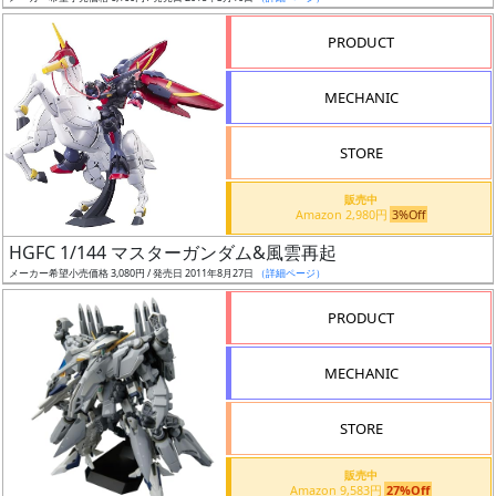
売
切
PRODUCT
含
む
MECHANIC
開
STORE
始
前
販売中
Amazon 2,980円
3%Off
抽
HGFC 1/144 マスターガンダム&風雲再起
選
メーカー希望小売価格 3,080円 / 発売日 2011年8月27日
（詳細ページ）
中
PRODUCT
在
MECHANIC
庫
復
STORE
活
販売中
近
Amazon 9,583円
27%Off