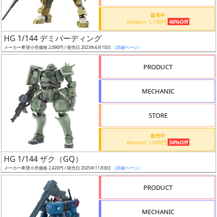
価
格
販売中
Amazon 1,130円
46%Off
改
定
HG 1/144 デミバーディング
メーカー希望小売価格 2,090円 / 発売日 2023年6月10日
（詳細ページ）
予
定
PRODUCT
発
MECHANIC
売
時
STORE
期
販売中
Amazon 1,600円
34%Off
HG 1/144 ザク（GQ）
メーカー希望小売価格 2,420円 / 発売日 2025年11月8日
（詳細ページ）
再
PRODUCT
販
月
MECHANIC