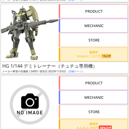
ア
PRODUCT
ー
ト
MECHANIC
イ
ラ
ス
STORE
ト
販売中
レ
Amazon 1,521円
1%Off
ー
HG 1/144 デミトレーナー（チュチュ専用機）
タ
メーカー希望小売価格 1,540円 / 発売日 2022年11月5日
（詳細ページ）
ー
PRODUCT
MECHANIC
付
属
STORE
品
（β）
販売中
あみあみ 490円
36%Off