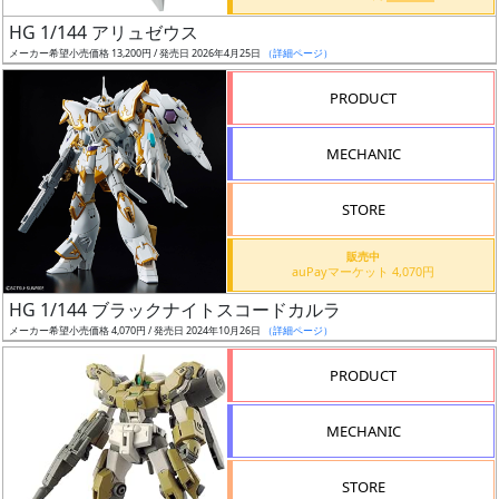
日
HG 1/144 アリュゼウス
発
メーカー希望小売価格 13,200円 / 発売日 2026年4月25日
（詳細ページ）
売
PRODUCT
Web
MECHANIC
プッ
シュ
通知
STORE
対象
販売中
auPayマーケット 4,070円
ギ
HG 1/144 ブラックナイトスコードカルラ
ャ
メーカー希望小売価格 4,070円 / 発売日 2024年10月26日
（詳細ページ）
ラ
リ
PRODUCT
ー
あ
MECHANIC
り
STORE