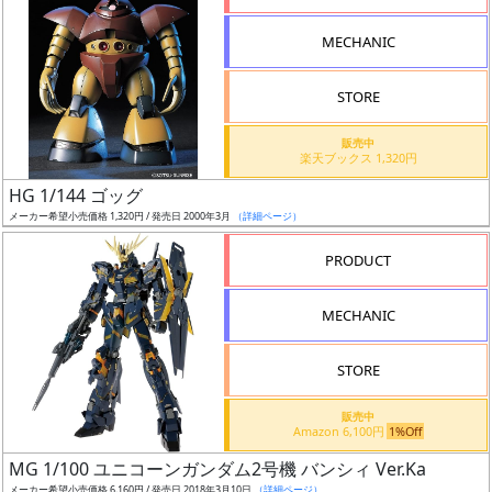
形
MECHANIC
色
STORE
シ
販売中
楽天ブックス 1,320円
リ
HG 1/144 ゴッグ
ー
メーカー希望小売価格 1,320円 / 発売日 2000年3月
（詳細ページ）
ズ・
タ
PRODUCT
イ
ト
MECHANIC
ル
STORE
販売中
状
Amazon 6,100円
1%Off
況
MG 1/100 ユニコーンガンダム2号機 バンシィ Ver.Ka
メーカー希望小売価格 6,160円 / 発売日 2018年3月10日
（詳細ページ）