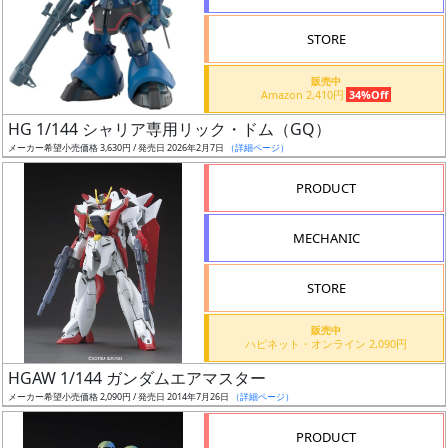
STORE
販売中
Amazon 2,410円
34%Off
割
HG 1/144 シャリア専用リック・ドム（GQ）
引
メーカー希望小売価格 3,630円 / 発売日 2026年2月7日
（詳細ページ）
PRODUCT
販
MECHANIC
路
STORE
店
販売中
ハピネット・オンライン 2,090円
舗
HGAW 1/144 ガンダムエアマスター
メーカー希望小売価格 2,090円 / 発売日 2014年7月26日
（詳細ページ）
PRODUCT