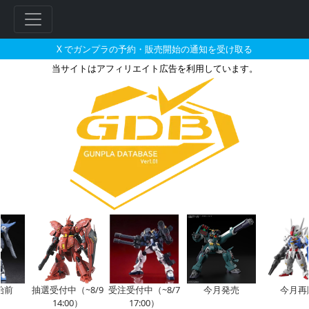
X でガンプラの予約・販売開始の通知を受け取る
当サイトはアフィリエイト広告を利用しています。
RG 1/144 デスティニーガ
前
抽選受付中（~8/9
受注受付中（~8/7
今月発売
今月再販
14:00）
17:00）