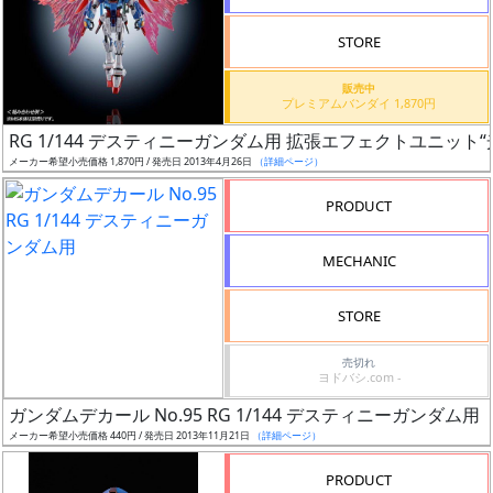
検
STORE
索
販売中
プレミアムバンダイ 1,870円
RG 1/144 デスティニーガンダム用 拡張エフェクトユニット“
グ
メーカー希望小売価格 1,870円 / 発売日 2013年4月26日
（詳細ページ）
レ
ー
PRODUCT
ド
MECHANIC
ス
STORE
ケ
売切れ
ー
ヨドバシ.com -
ル
ガンダムデカール No.95 RG 1/144 デスティニーガンダム用
メーカー希望小売価格 440円 / 発売日 2013年11月21日
（詳細ページ）
PRODUCT
成