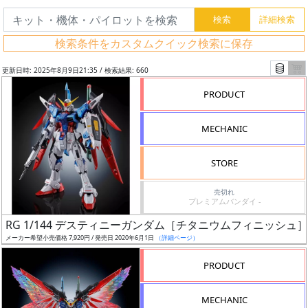
検索条件をカスタムクイック検索に保存
更新日時: 2025年8月9日21:35 / 検索結果: 660
PRODUCT
MECHANIC
STORE
売切れ
プレミアムバンダイ -
フ
RG 1/144 デスティニーガンダム［チタニウムフィニッシュ］
リ
メーカー希望小売価格 7,920円 / 発売日 2020年6月1日
（詳細ページ）
ー
PRODUCT
ワ
ー
MECHANIC
ド