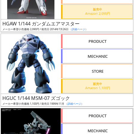
価
格
販売中
Amazon 2,090円
改
定
HGAW 1/144 ガンダムエアマスター
メーカー希望小売価格 2,090円 / 発売日 2014年7月26日
（詳細ページ）
予
定
PRODUCT
発
MECHANIC
売
時
STORE
期
販売中
Amazon 1,100円
HGUC 1/144 MSM-07 ズゴック
メーカー希望小売価格 1,100円 / 発売日 1999年11月
（詳細ページ）
再
PRODUCT
販
月
MECHANIC