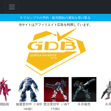
X でガンプラの予約・販売開始の通知を受け取る
当サイトはアフィリエイト広告を利用しています。
HGAC 1/144 リーオーとそ
始前
抽選受付中（~8/9
受注受付中（~8/7
今月発売
今月再
14:00）
17:00）