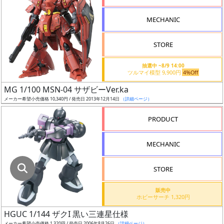
指
定
MECHANIC
し
た
STORE
店
舗
抽選中 ~8/9 14:00
ツルマイ模型 9,900円
4%Off
が
最
MG 1/100 MSN-04 サザビーVer.ka
安
メーカー希望小売価格 10,340円 / 発売日 2013年12月14日
（詳細ページ）
値
PRODUCT
の
み
MECHANIC
表
示
STORE
ボ
販売中
ッ
ホビーサーチ 1,320円
ク
HGUC 1/144 ザクI 黒い三連星仕様
ス
メーカー希望小売価格 1,320円 / 発売日 2006年8月26日
（詳細ページ）