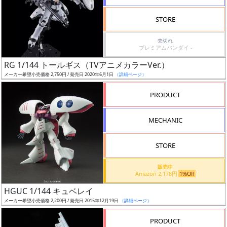
検
STORE
索
売切れ
プレミアムバンダイ -
RG 1/144 トールギス（TVアニメカラーVer.）
グ
メーカー希望小売価格 2,750円 / 発売日 2020年6月1日
（詳細ページ）
レ
ー
PRODUCT
ド
MECHANIC
ス
STORE
ケ
販売中
ー
Amazon 2,178円
1%Off
ル
HGUC 1/144 キュベレイ
メーカー希望小売価格 2,200円 / 発売日 2015年12月19日
（詳細ページ）
PRODUCT
成