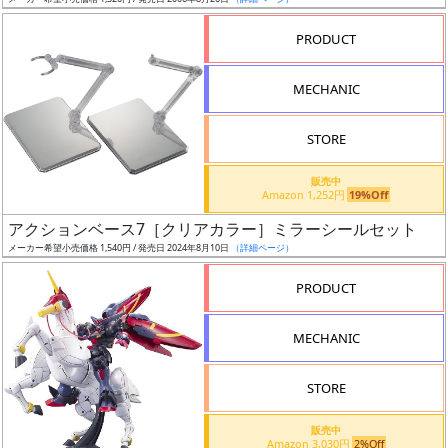
ア
PRODUCT
ー
ト
MECHANIC
イ
ラ
ス
STORE
ト
販売中
レ
Amazon 1,252円
19%Off
ー
アクションベース7［クリアカラー］ミラーシールセット
タ
メーカー希望小売価格 1,540円 / 発売日 2024年8月10日
（詳細ページ）
ー
PRODUCT
MECHANIC
付
属
STORE
品
（β）
販売中
Amazon 3,030円
2%Off