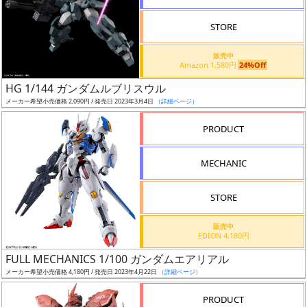
STORE
販売中
Amazon 1,580円
24%Off
割
HG 1/144 ガンダムルブリスウル
引
メーカー希望小売価格 2,090円 / 発売日 2023年3月4日
（詳細ページ）
PRODUCT
販
MECHANIC
路
STORE
店
販売中
EDION 4,180円
舗
FULL MECHANICS 1/100 ガンダムエアリアル
メーカー希望小売価格 4,180円 / 発売日 2023年4月22日
（詳細ページ）
PRODUCT