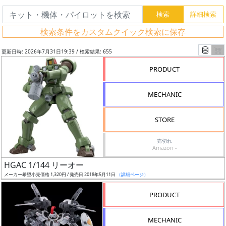
検索条件をカスタムクイック検索に保存
更新日時: 2026年7月31日19:39 / 検索結果: 655
PRODUCT
MECHANIC
STORE
売切れ
Amazon -
フ
HGAC 1/144 リーオー
リ
メーカー希望小売価格 1,320円 / 発売日 2018年5月11日
（詳細ページ）
ー
PRODUCT
ワ
ー
MECHANIC
ド