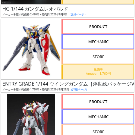
日
HG 1/144 ガンダムレオパルド
発
メーカー希望小売価格 2,420円 / 発売日 2026年8月8日
（詳細ページ）
売
PRODUCT
Web
MECHANIC
プッ
シュ
通知
STORE
対象
販売中
Amazon 1,760円
ギ
ENTRY GRADE 1/144 ウイングガンダム［浮世絵パッケージVe
ャ
メーカー希望小売価格 1,760円 / 発売日 2026年8月29日
（詳細ページ）
ラ
リ
PRODUCT
ー
あ
MECHANIC
り
STORE