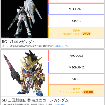
形
MECHANIC
色
STORE
シ
販売中
Amazon 4,848円
2%Off
リ
RG 1/144 νガンダム
ー
メーカー希望小売価格 4,950円 / 発売日 2019年8月10日
（詳細ページ）
ズ・
タ
PRODUCT
イ
ト
MECHANIC
ル
STORE
販売中
状
ヨドバシ.com 682円
23%Off
況
SD 三国創傑伝 劉備ユニコーンガンダム
メーカー希望小売価格 880円 / 発売日 2021年1月16日
（詳細ページ）