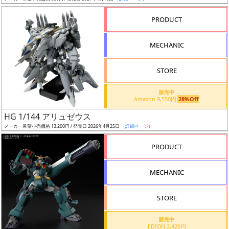
売
切
PRODUCT
含
む
MECHANIC
開
STORE
始
前
販売中
Amazon 9,550円
28%Off
抽
HG 1/144 アリュゼウス
選
メーカー希望小売価格 13,200円 / 発売日 2026年4月25日
（詳細ページ）
中
PRODUCT
在
MECHANIC
庫
復
STORE
活
販売中
近
EDION 2,420円