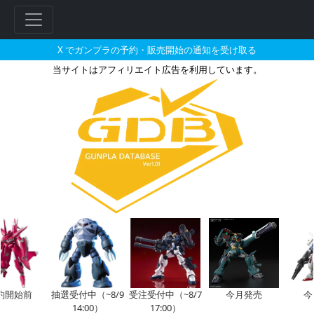
X でガンプラの予約・販売開始の通知を受け取る
当サイトはアフィリエイト広告を利用しています。
RG 1/144 トールギスIII［
フ
リ
ー
ワ
ー
ド
検
索
約開始前
抽選受付中（~8/9
受注受付中（~8/7
今月発売
今
14:00）
17:00）