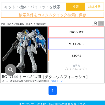
グ
レ
検索条件をカスタムクイック検索に保存
ー
ド
更新日時: 2024年3月2日13:25 / 検索結果: 1
PRODUCT
ス
MECHANIC
ケ
ー
STORE
ル
売切れ
プレミアムバンダイ -
RG 1/144 トールギスIII［チタニウムフィニッシュ］
成
メーカー希望小売価格 7,700円 / 発売日 2021年6月
（詳細ページ）
形
色
1
X でガンプラの予約・販売開始の通知を受け取る