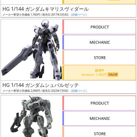
日
HG 1/144 ガンダムキマリスヴィダール
発
メーカー希望小売価格 1,760円 / 発売日 2017年3月4日
（詳細ページ）
売
PRODUCT
Web
MECHANIC
プッ
シュ
通知
STORE
対象
販売中
Amazon 1,980円
5%Off
ギ
HG 1/144 ガンダムシュバルゼッテ
ャ
メーカー希望小売価格 2,090円 / 発売日 2023年7月8日
（詳細ページ）
ラ
リ
PRODUCT
ー
あ
MECHANIC
り
STORE