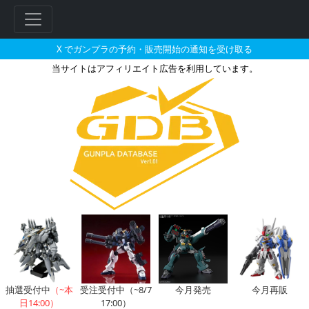
X でガンプラの予約・販売開始の通知を受け取る
当サイトはアフィリエイト広告を利用しています。
RG 1/144 トールギスIIIと
抽選受付中
（~本
受注受付中（~8/7
今月発売
今月再販
日14:00）
17:00）