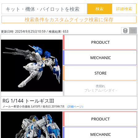
検索条件をカスタムクイック検索に保存
更新日時: 2025年9月25日10:59 / 検索結果: 653
PRODUCT
MECHANIC
STORE
売切れ
プレミアムバンダイ -
フ
RG 1/144 トールギスIII
リ
メーカー希望小売価格 3,410円 / 発売日 2019年7月
（詳細ページ）
ー
PRODUCT
ワ
ー
MECHANIC
ド