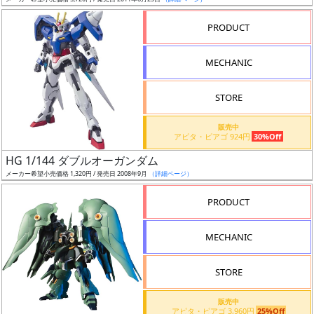
ア
PRODUCT
ー
ト
MECHANIC
イ
ラ
ス
STORE
ト
販売中
レ
アピタ・ピアゴ 924円
30%Off
ー
HG 1/144 ダブルオーガンダム
タ
メーカー希望小売価格 1,320円 / 発売日 2008年9月
（詳細ページ）
ー
PRODUCT
MECHANIC
付
属
STORE
品
（β）
販売中
アピタ・ピアゴ 3,960円
25%Off