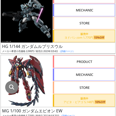
指
定
MECHANIC
し
た
STORE
店
舗
販売中
ヨドバシ.com 1,770円
15%Off
が
最
HG 1/144 ガンダムルブリスウル
安
メーカー希望小売価格 2,090円 / 発売日 2023年3月4日
（詳細ページ）
値
PRODUCT
の
み
MECHANIC
表
示
STORE
ボ
販売中
ッ
アピタ・ピアゴ 5,148円
10%Off
ク
MG 1/100 ガンダムエピオン EW
ス
メーカー希望小売価格 5,720円 / 発売日 2011年6月25日
（詳細ページ）