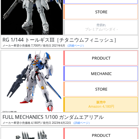
検
STORE
索
売切れ
プレミアムバンダイ -
RG 1/144 トールギスIII［チタニウムフィニッシュ］
グ
メーカー希望小売価格 7,700円 / 発売日 2021年6月
（詳細ページ）
レ
ー
PRODUCT
ド
MECHANIC
ス
STORE
ケ
販売中
ー
Amazon 4,180円
ル
FULL MECHANICS 1/100 ガンダムエアリアル
メーカー希望小売価格 4,180円 / 発売日 2023年4月22日
（詳細ページ）
PRODUCT
成