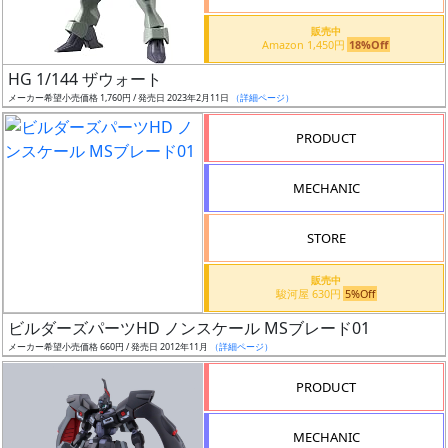
価
格
販売中
Amazon 1,450円
18%Off
改
定
HG 1/144 ザウォート
メーカー希望小売価格 1,760円 / 発売日 2023年2月11日
（詳細ページ）
予
定
PRODUCT
発
MECHANIC
売
時
STORE
期
販売中
駿河屋 630円
5%Off
ビルダーズパーツHD ノンスケール MSブレード01
メーカー希望小売価格 660円 / 発売日 2012年11月
（詳細ページ）
再
PRODUCT
販
月
MECHANIC