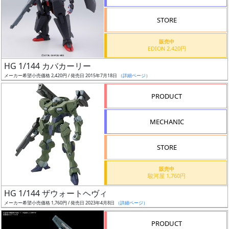
STORE
販売中
EDION 2,420円
割
HG 1/144 カバカーリー
引
メーカー希望小売価格 2,420円 / 発売日 2015年7月18日
（詳細ページ）
PRODUCT
販
MECHANIC
路
STORE
店
販売中
駿河屋 1,760円
舗
HG 1/144 ザウォートヘヴィ
メーカー希望小売価格 1,760円 / 発売日 2023年4月8日
（詳細ページ）
PRODUCT