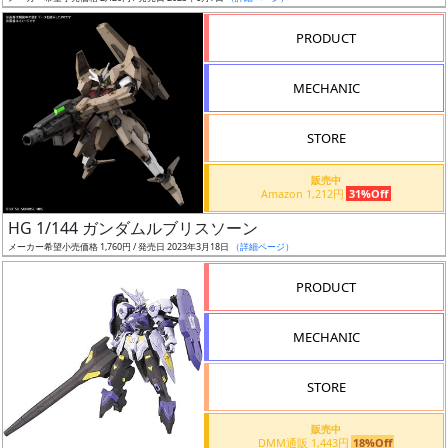
売
切
PRODUCT
含
む
MECHANIC
開
STORE
始
前
販売中
Amazon 1,212円
31%Off
抽
HG 1/144 ガンダムルブリスソーン
選
メーカー希望小売価格 1,760円 / 発売日 2023年3月18日
（詳細ページ）
中
PRODUCT
在
MECHANIC
庫
復
STORE
活
販売中
近
DMM通販 1,443円
18%Off