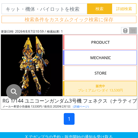
グ
レ
検索条件をカスタムクイック検索に保存
ー
ド
更新日時: 2026年8月7日10:59 / 検索結果: 1
PRODUCT
ス
MECHANIC
ケ
ー
STORE
ル
販売中
プレミアムバンダイ 13,530円
RG 1/144 ユニコーンガンダム3号機 フェネクス（ナラティブV
成
メーカー希望小売価格 13,530円 / 発売日 2020年2月1日
（詳細ページ）
形
色
1
X でガンプラの予約・販売開始の通知を受け取る