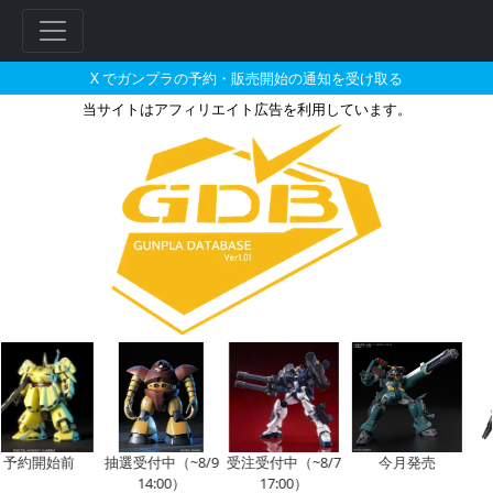
X でガンプラの予約・販売開始の通知を受け取る
当サイトはアフィリエイト広告を利用しています。
RG 1/144 ユニコーンガンダム
フ
リ
ー
ワ
ー
ド
検
索
予約開始前
抽選受付中（~8/9
受注受付中（~8/7
今月発売
14:00）
17:00）