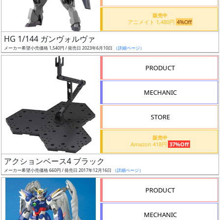
価
格
販売中
アニメイト 1,480円
4%Off
改
定
HG 1/144 ガンヴォルヴァ
メーカー希望小売価格 1,540円 / 発売日 2023年6月10日
（詳細ページ）
予
定
PRODUCT
発
MECHANIC
売
時
STORE
期
販売中
Amazon 418円
37%Off
アクションベース4 ブラック
メーカー希望小売価格 660円 / 発売日 2017年12月16日
（詳細ページ）
再
PRODUCT
販
月
MECHANIC