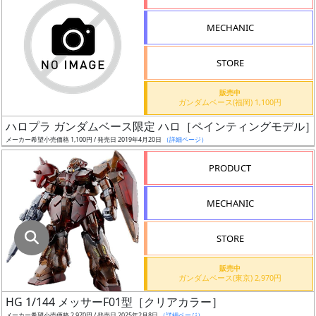
指
定
MECHANIC
し
た
STORE
店
舗
販売中
ガンダムベース(福岡) 1,100円
が
最
ハロプラ ガンダムベース限定 ハロ［ペインティングモデル
安
メーカー希望小売価格 1,100円 / 発売日 2019年4月20日
（詳細ページ）
値
PRODUCT
の
み
MECHANIC
表
示
STORE
ボ
販売中
ッ
ガンダムベース(東京) 2,970円
ク
HG 1/144 メッサーF01型［クリアカラー］
ス
メーカー希望小売価格 2,970円 / 発売日 2025年2月8日
（詳細ページ）