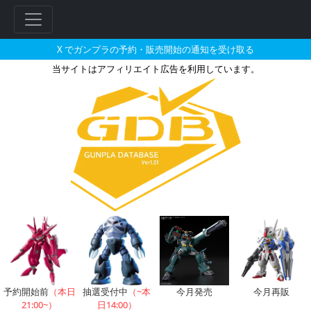
X でガンプラの予約・販売開始の通知を受け取る
当サイトはアフィリエイト広告を利用しています。
1/144 メリクリウスとそれに
予約開始前
（本日
抽選受付中
（~本
今月発売
今月再販
21:00~）
日14:00）