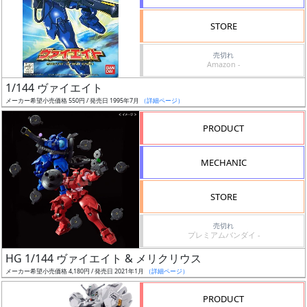
検
STORE
索
売切れ
Amazon -
1/144 ヴァイエイト
グ
メーカー希望小売価格 550円 / 発売日 1995年7月
（詳細ページ）
レ
ー
PRODUCT
ド
MECHANIC
ス
STORE
ケ
売切れ
ー
プレミアムバンダイ -
ル
HG 1/144 ヴァイエイト & メリクリウス
メーカー希望小売価格 4,180円 / 発売日 2021年1月
（詳細ページ）
PRODUCT
成