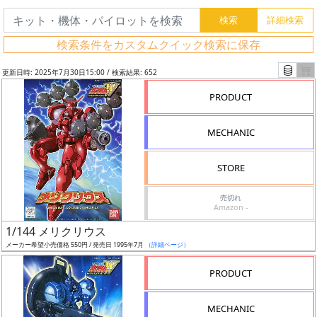
検索条件をカスタムクイック検索に保存
更新日時: 2025年7月30日15:00 / 検索結果: 652
PRODUCT
MECHANIC
STORE
売切れ
Amazon -
フ
1/144 メリクリウス
リ
メーカー希望小売価格 550円 / 発売日 1995年7月
（詳細ページ）
ー
PRODUCT
ワ
ー
MECHANIC
ド