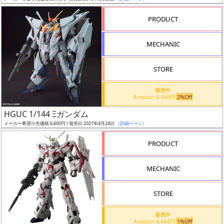
売
切
PRODUCT
含
む
MECHANIC
開
STORE
始
前
販売中
Amazon 6,480円
2%Off
抽
HGUC 1/144 Ξガンダム
選
メーカー希望小売価格 6,600円 / 発売日 2021年4月24日
（詳細ページ）
中
PRODUCT
在
MECHANIC
庫
復
STORE
活
販売中
近
Amazon 4,444円
1%Off