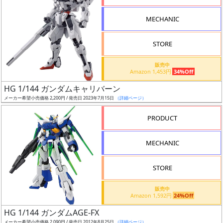
形
MECHANIC
色
STORE
シ
販売中
Amazon 1,453円
34%Off
リ
HG 1/144 ガンダムキャリバーン
ー
メーカー希望小売価格 2,200円 / 発売日 2023年7月15日
（詳細ページ）
ズ・
タ
PRODUCT
イ
ト
MECHANIC
ル
STORE
販売中
状
Amazon 1,592円
24%Off
況
HG 1/144 ガンダムAGE-FX
メーカー希望小売価格 2,090円 / 発売日 2012年8月25日
（詳細ページ）