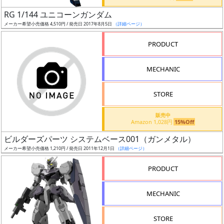
日
RG 1/144 ユニコーンガンダム
発
メーカー希望小売価格 4,510円 / 発売日 2017年8月5日
（詳細ページ）
売
PRODUCT
Web
MECHANIC
プッ
シュ
通知
STORE
対象
販売中
Amazon 1,028円
15%Off
ギ
ビルダーズパーツ システムベース001（ガンメタル）
ャ
メーカー希望小売価格 1,210円 / 発売日 2011年12月1日
（詳細ページ）
ラ
リ
PRODUCT
ー
あ
MECHANIC
り
STORE