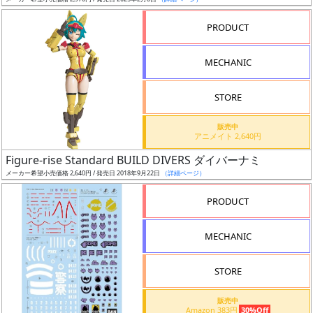
ア
PRODUCT
ー
ト
MECHANIC
イ
ラ
ス
STORE
ト
販売中
レ
アニメイト 2,640円
ー
Figure-rise Standard BUILD DIVERS ダイバーナミ
タ
メーカー希望小売価格 2,640円 / 発売日 2018年9月22日
（詳細ページ）
ー
PRODUCT
MECHANIC
付
属
STORE
品
（β）
販売中
Amazon 383円
30%Off