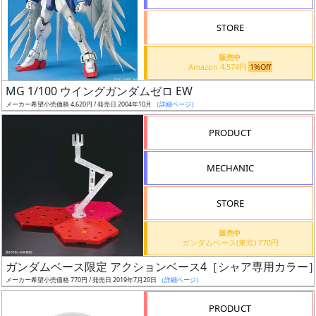
STORE
販売中
Amazon 4,574円
1%Off
割
MG 1/100 ウイングガンダムゼロ EW
引
メーカー希望小売価格 4,620円 / 発売日 2004年10月
（詳細ページ）
PRODUCT
販
MECHANIC
路
STORE
店
販売中
ガンダムベース(東京) 770円
舗
ガンダムベース限定 アクションベース4［シャア専用カラー
メーカー希望小売価格 770円 / 発売日 2019年7月20日
（詳細ページ）
PRODUCT