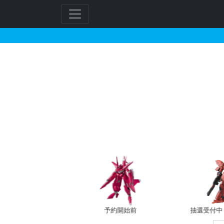
SD 三国創傑伝 曹操ウ
フ
リ
ー
ワ
ー
ド
検
索
予約開始前
抽選受付中（~