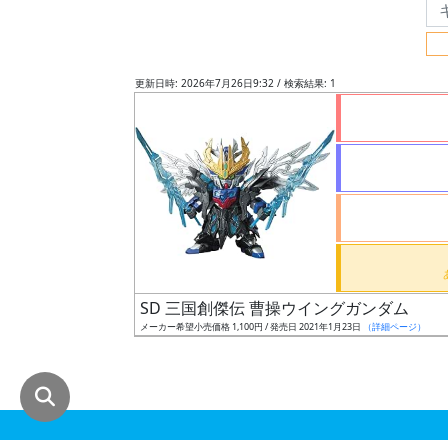
グ
レ
ー
更新日時: 2026年7月26日9:32 / 検索結果: 1
ド
ス
ケ
ー
ル
SD 三国創傑伝 曹操ウイングガンダム
メーカー希望小売価格 1,100円 / 発売日 2021年1月23日
（詳細ページ）
成
形
色