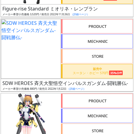
日
Figure-rise Standard ミオリネ・レンブラン
発
メーカー希望小売価格 3,520円 / 発売日 2022年11月26日
（詳細ページ）
売
PRODUCT
Web
MECHANIC
プッ
シュ
通知
STORE
対象
販売中
スータン・ホビー 570円
35%Off
ギ
SDW HEROES 斉天大聖悟空インパルスガンダム-闘戦勝仏-
ャ
メーカー希望小売価格 880円 / 発売日 2022年1月22日
（詳細ページ）
ラ
リ
PRODUCT
ー
あ
MECHANIC
り
STORE