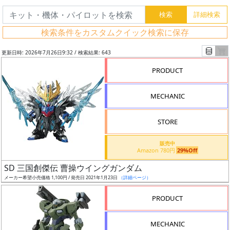
検索条件をカスタムクイック検索に保存
更新日時: 2026年7月26日9:32 / 検索結果: 643
PRODUCT
MECHANIC
STORE
販売中
Amazon 780円
29%Off
フ
SD 三国創傑伝 曹操ウイングガンダム
リ
メーカー希望小売価格 1,100円 / 発売日 2021年1月23日
（詳細ページ）
ー
PRODUCT
ワ
ー
MECHANIC
ド