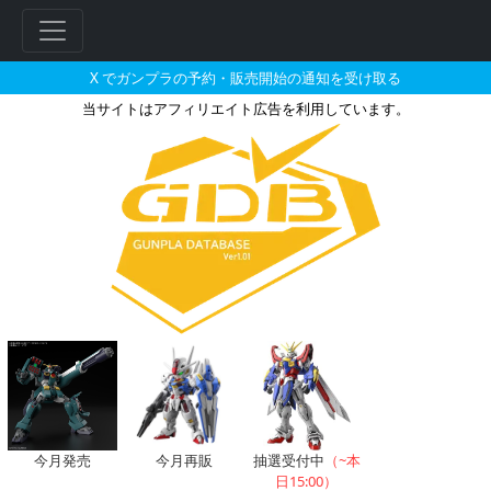
X でガンプラの予約・販売開始の通知を受け取る
当サイトはアフィリエイト広告を利用しています。
SD 三国創傑伝 曹操ウイングガ
今月発売
今月再販
抽選受付中
（~本
日15:00）