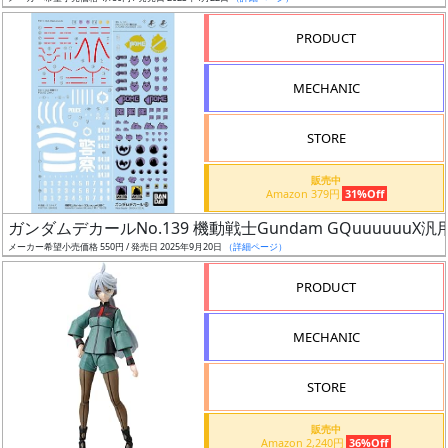
売
切
PRODUCT
含
む
MECHANIC
開
STORE
始
前
販売中
Amazon 379円
31%Off
抽
ガンダムデカールNo.139 機動戦士Gundam GQuuuuuuX汎
選
メーカー希望小売価格 550円 / 発売日 2025年9月20日
（詳細ページ）
中
PRODUCT
在
MECHANIC
庫
復
STORE
活
販売中
近
Amazon 2,240円
36%Off