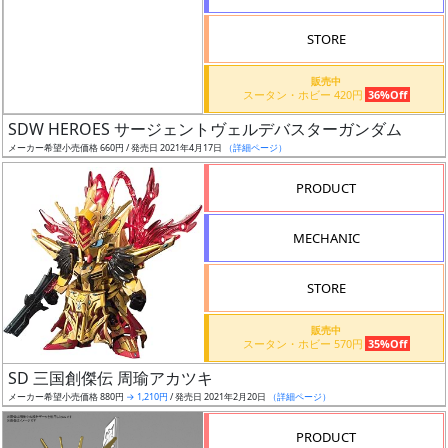
STORE
販売中
スータン・ホビー 420円
36%Off
割
SDW HEROES サージェントヴェルデバスターガンダム
引
メーカー希望小売価格 660円 / 発売日 2021年4月17日
（詳細ページ）
PRODUCT
販
MECHANIC
路
STORE
店
販売中
スータン・ホビー 570円
35%Off
舗
SD 三国創傑伝 周瑜アカツキ
メーカー希望小売価格 880円
→ 1,210円
/ 発売日 2021年2月20日
（詳細ページ）
PRODUCT