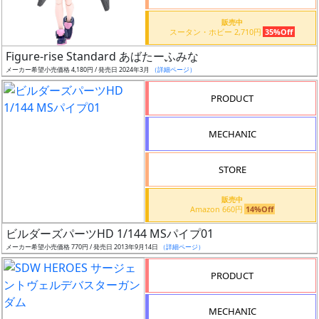
価
格
販売中
スータン・ホビー 2,710円
35%Off
改
定
Figure-rise Standard あばたーふみな
メーカー希望小売価格 4,180円 / 発売日 2024年3月
（詳細ページ）
予
定
PRODUCT
発
MECHANIC
売
時
STORE
期
販売中
Amazon 660円
14%Off
ビルダーズパーツHD 1/144 MSパイプ01
メーカー希望小売価格 770円 / 発売日 2013年9月14日
（詳細ページ）
再
PRODUCT
販
月
MECHANIC