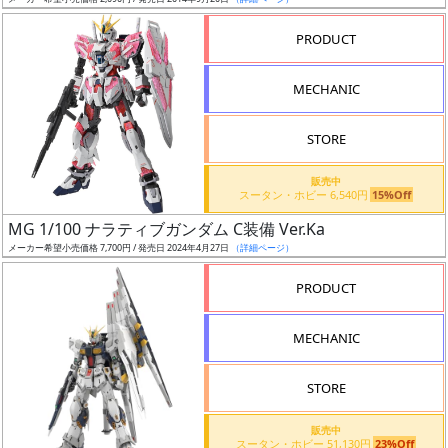
ア
PRODUCT
ー
ト
MECHANIC
イ
ラ
ス
STORE
ト
販売中
レ
スータン・ホビー 6,540円
15%Off
ー
MG 1/100 ナラティブガンダム C装備 Ver.Ka
タ
メーカー希望小売価格 7,700円 / 発売日 2024年4月27日
（詳細ページ）
ー
PRODUCT
MECHANIC
付
属
STORE
品
（β）
販売中
スータン・ホビー 51,130円
23%Off