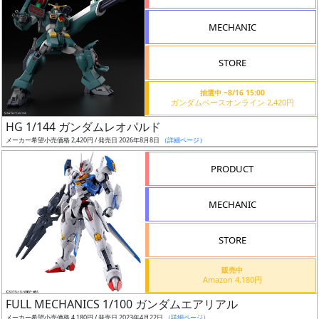
形
MECHANIC
色
STORE
シ
抽選中 ~8/16 15:00
ガンダムベースオンライン 2,420円
リ
HG 1/144 ガンダムレオパルド
ー
メーカー希望小売価格 2,420円 / 発売日 2026年8月8日
（詳細ページ）
ズ・
タ
PRODUCT
イ
ト
MECHANIC
ル
STORE
販売中
状
Amazon 4,180円
況
FULL MECHANICS 1/100 ガンダムエアリアル
メーカー希望小売価格 4,180円 / 発売日 2023年4月22日
（詳細ページ）