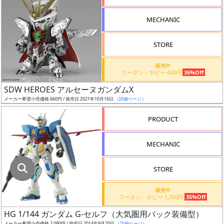
指
定
MECHANIC
し
た
STORE
店
舗
販売中
スータン・ホビー 420円
36%Off
が
最
SDW HEROES アルセーヌガンダムX
安
メーカー希望小売価格 660円 / 発売日 2021年10月16日
（詳細ページ）
値
PRODUCT
の
み
MECHANIC
表
示
STORE
ボ
販売中
ッ
スータン・ホビー 1,350円
35%Off
ク
HG 1/144 ガンダム G-セルフ（大気圏用パック装備型）
ス
メーカー希望小売価格 2,090円 / 発売日 2014年9月20日
（詳細ページ）