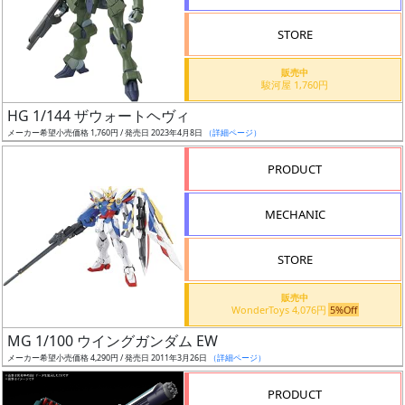
検
STORE
索
販売中
駿河屋 1,760円
HG 1/144 ザウォートヘヴィ
グ
メーカー希望小売価格 1,760円 / 発売日 2023年4月8日
（詳細ページ）
レ
ー
PRODUCT
ド
MECHANIC
ス
STORE
ケ
販売中
ー
WonderToys 4,076円
5%Off
ル
MG 1/100 ウイングガンダム EW
メーカー希望小売価格 4,290円 / 発売日 2011年3月26日
（詳細ページ）
PRODUCT
成