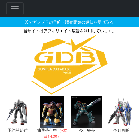
X でガンプラの予約・販売開始の通知を受け取る
当サイトはアフィリエイト広告を利用しています。
SDW HEROES アーサーガンダム
フ
リ
ー
ワ
ー
ド
検
索
予約開始前
抽選受付中
（~本
今月発売
今月再販
日14:00）