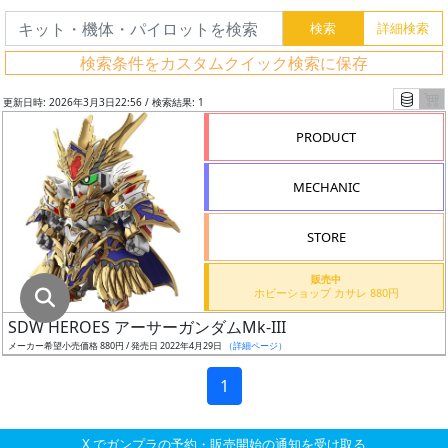
グ
レ
検索条件をカスタムクイック検索に保存
ー
ド
更新日時: 2026年3月3日22:56 / 検索結果: 1
PRODUCT
ス
MECHANIC
ケ
ー
STORE
ル
販売中
ホビーショップ カサレ 880円
SDW HEROES アーサーガンダムMk-III
成
メーカー希望小売価格 880円 / 発売日 2022年4月29日
（詳細ページ）
形
色
1
X でガンプラの予約・販売開始の通知を受け取る