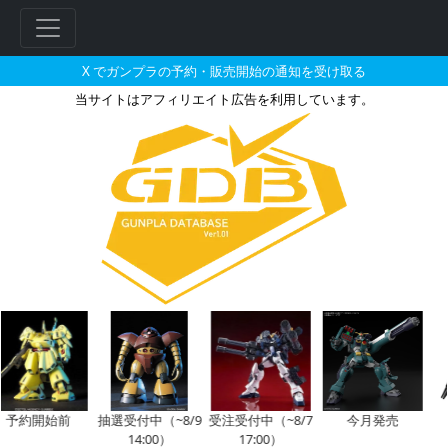
X でガンプラの予約・販売開始の通知を受け取る
当サイトはアフィリエイト広告を利用しています。
SDW HEROES 信長ガンダム
フ
リ
ー
ワ
ー
ド
検
索
予約開始前
抽選受付中（~8/9
受注受付中（~8/7
今月発売
14:00）
17:00）