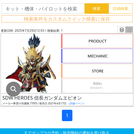
グ
レ
検索条件をカスタムクイック検索に保存
ー
ド
更新日時: 2025年7月29日12:03 / 検索結果: 1
PRODUCT
ス
MECHANIC
ケ
ー
STORE
ル
売切れ
Amazon -
SDW HEROES 信長ガンダムエピオン
成
メーカー希望小売価格 770円 / 発売日 2021年4月17日
（詳細ページ）
形
色
1
X でガンプラの予約・販売開始の通知を受け取る