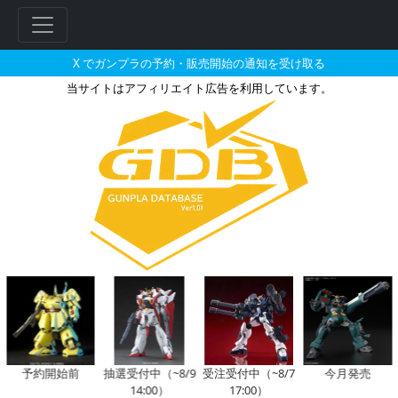
X でガンプラの予約・販売開始の通知を受け取る
当サイトはアフィリエイト広告を利用しています。
SDW HEROES 窮奇ストライ
フ
リ
ー
ワ
ー
ド
検
索
予約開始前
抽選受付中（~8/9
受注受付中（~8/7
今月発売
14:00）
17:00）