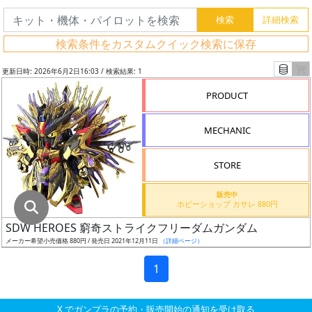
グ
レ
検索条件をカスタムクイック検索に保存
ー
ド
更新日時: 2026年6月2日16:03 / 検索結果: 1
PRODUCT
ス
MECHANIC
ケ
ー
STORE
ル
販売中
ホビーショップ カサレ 880円
SDW HEROES 窮奇ストライクフリーダムガンダム
成
メーカー希望小売価格 880円 / 発売日 2021年12月11日
（詳細ページ）
形
色
1
X でガンプラの予約・販売開始の通知を受け取る