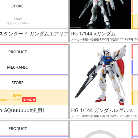
STORE
売切れ
ヨドバシ.com -
EXスタンダード ガンダムエアリアル［クリアカラー］
RG 1/144 νガンダム
メーカー希望小売価格 4,950円 / 発売日 2019年8月10
PRODUCT
MECHANIC
STORE
販売中
Amazon 379円
31%Off
 GQuuuuuuX汎用1
HG 1/144 ガンダムレギルス
メーカー希望小売価格 1,980円 / 発売日 2012年10月6
PRODUCT