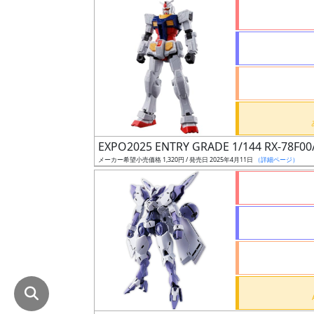
在
庫
復
活
近
日
発
EXPO2025 ENTRY GRADE 1/144 RX-78F
売
メーカー希望小売価格 1,320円 / 発売日 2025年4月11日
（詳細ページ）
Web
プッ
シュ
通知
対象
ギ
ャ