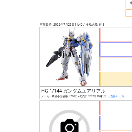
フ
リ
ー
更新日時: 2026年7月25日11:40 / 検索結果: 648
ワ
ー
ド
検
索
グ
レ
HG 1/144 ガンダムエアリアル
ー
メーカー希望小売価格 1,760円 / 発売日 2022年10月1日
（詳細ページ）
ド
ス