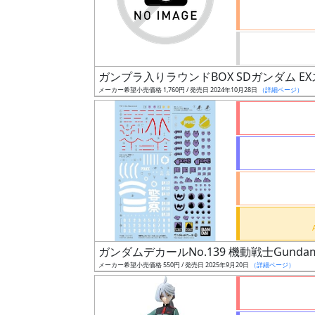
ケ
ー
ル
ガンプラ入りラウンドBOX SDガンダム 
メーカー希望小売価格 1,760円 / 発売日 2024年10月28日
（詳細ページ）
成
形
色
シ
リ
ー
ズ・
ガンダムデカールNo.139 機動戦士Gundam
タ
メーカー希望小売価格 550円 / 発売日 2025年9月20日
（詳細ページ）
イ
ト
ル