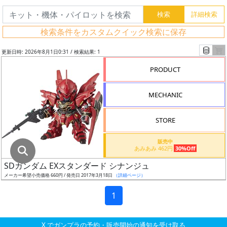
グ
レ
検索条件をカスタムクイック検索に保存
ー
ド
更新日時: 2026年8月1日0:31 / 検索結果: 1
PRODUCT
ス
MECHANIC
ケ
ー
STORE
ル
販売中
あみあみ 462円
30%Off
SDガンダム EXスタンダード シナンジュ
成
メーカー希望小売価格 660円 / 発売日 2017年3月18日
（詳細ページ）
形
色
1
X でガンプラの予約・販売開始の通知を受け取る