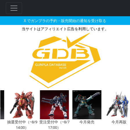
X でガンプラの予約・販売開始の通知を受け取る
当サイトはアフィリエイト広告を利用しています。
SDガンダム EXスタンダード 
フ
リ
ー
ワ
ー
ド
検
索
抽選受付中（~8/9
受注受付中（~8/7
今月発売
今月再販
14:00）
17:00）