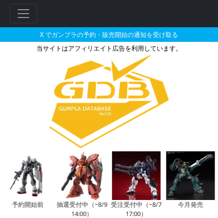
X でガンプラの予約・販売開始の通知を受け取る
当サイトはアフィリエイト広告を利用しています。
SDガンダム EXスタンダード 
フ
リ
ー
ワ
ー
ド
検
索
予約開始前
抽選受付中（~8/9
受注受付中（~8/7
今月発売
14:00）
17:00）