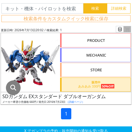
グ
レ
検索条件をカスタムクイック検索に保存
ー
ド
更新日時: 2026年7月13日20:02 / 検索結果: 1
PRODUCT
ス
MECHANIC
ケ
ー
STORE
ル
販売中
あみあみ 330円
50%Off
SDガンダム EXスタンダード ダブルオーガンダム
成
メーカー希望小売価格 660円 / 発売日 2016年7月23日
（詳細ページ）
形
色
1
X でガンプラの予約・販売開始の通知を受け取る