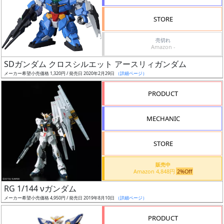
検
STORE
索
売切れ
Amazon -
SDガンダム クロスシルエット アースリィガンダム
グ
メーカー希望小売価格 1,320円 / 発売日 2020年2月29日
（詳細ページ）
レ
ー
PRODUCT
ド
MECHANIC
ス
STORE
ケ
販売中
ー
Amazon 4,848円
2%Off
ル
RG 1/144 νガンダム
メーカー希望小売価格 4,950円 / 発売日 2019年8月10日
（詳細ページ）
PRODUCT
成