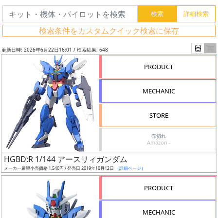
検索条件をカスタムクイック検索に保存
更新日時: 2026年6月22日16:01 / 検索結果: 648
PRODUCT
MECHANIC
STORE
売切れ
Amazon -
フ
HGBD:R 1/144 アースリィガンダム
リ
メーカー希望小売価格 1,540円 / 発売日 2019年10月12日
（詳細ページ）
ー
PRODUCT
ワ
ー
MECHANIC
ド