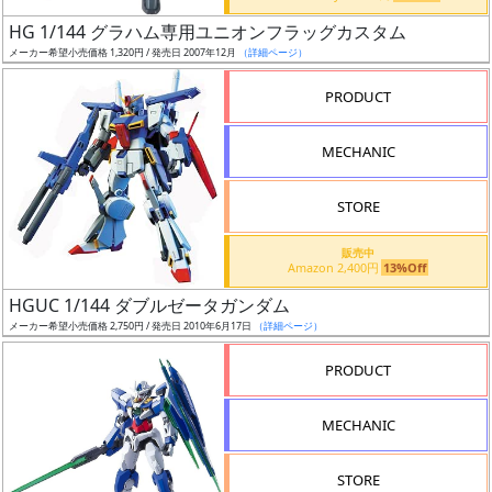
日
HG 1/144 グラハム専用ユニオンフラッグカスタム
発
メーカー希望小売価格 1,320円 / 発売日 2007年12月
（詳細ページ）
売
PRODUCT
Web
MECHANIC
プッ
シュ
通知
STORE
対象
販売中
Amazon 2,400円
13%Off
ギ
HGUC 1/144 ダブルゼータガンダム
ャ
メーカー希望小売価格 2,750円 / 発売日 2010年6月17日
（詳細ページ）
ラ
リ
PRODUCT
ー
あ
MECHANIC
り
STORE