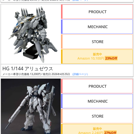
ア
PRODUCT
ー
ト
MECHANIC
イ
ラ
ス
STORE
ト
販売中
レ
Amazon 10,100円
23%Off
ー
HG 1/144 アリュゼウス
タ
メーカー希望小売価格 13,200円 / 発売日 2026年4月25日
（詳細ページ）
ー
PRODUCT
MECHANIC
付
属
STORE
品
（β）
販売中
Amazon 2,240円
27%Off