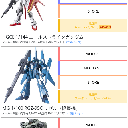
STORE
販売中
Amazon 1,260円
24%Off
割
HGCE 1/144 エールストライクガンダム
引
メーカー希望小売価格 1,650円 / 発売日 2014年2月8日
（詳細ページ）
PRODUCT
販
MECHANIC
路
STORE
店
販売中
スータン・ホビー 5,940円
舗
MG 1/100 RGZ-95C リゼル（隊長機）
メーカー希望小売価格 5,940円 / 発売日 2011年1月15日
（詳細ページ）
PRODUCT