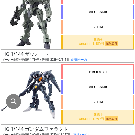
指
定
MECHANIC
し
た
STORE
店
舗
販売中
Amazon 1,480円
16%Off
が
最
HG 1/144 ザウォート
安
メーカー希望小売価格 1,760円 / 発売日 2023年2月11日
（詳細ページ）
値
PRODUCT
の
み
MECHANIC
表
示
STORE
ボ
販売中
ッ
Amazon 1,759円
16%Off
ク
HG 1/144 ガンダムファラクト
ス
メーカー希望小売価格 2,090円 / 発売日 2022年12月17日
（詳細ページ）