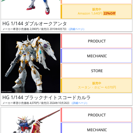
価
格
販売中
Amazon 1,640円
22%Off
改
定
HG 1/144 ダブルオークアンタ
メーカー希望小売価格 2,090円 / 発売日 2010年8月7日
（詳細ページ）
予
定
PRODUCT
発
MECHANIC
売
時
STORE
期
販売中
スータン・ホビー 4,070円
HG 1/144 ブラックナイトスコードカルラ
メーカー希望小売価格 4,070円 / 発売日 2024年10月26日
（詳細ページ）
再
PRODUCT
販
月
MECHANIC