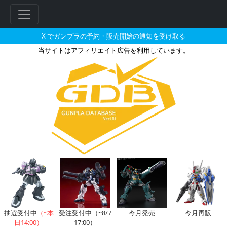
X でガンプラの予約・販売開始の通知を受け取る
当サイトはアフィリエイト広告を利用しています。
HGBD:R 1/144 アースリ
抽選受付中
（~本
受注受付中（~8/7
今月発売
今月再販
日14:00）
17:00）