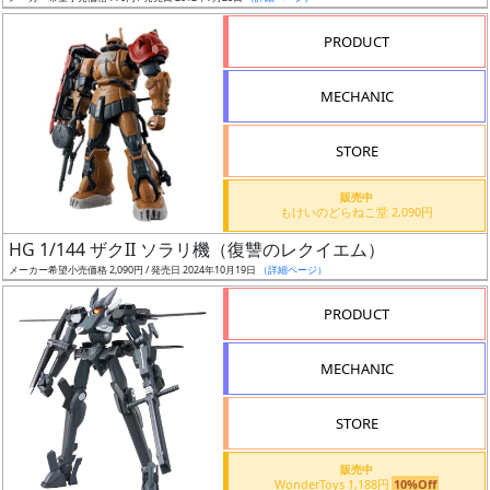
売
切
PRODUCT
含
む
MECHANIC
開
STORE
始
前
販売中
もけいのどらねこ堂 2,090円
抽
HG 1/144 ザクII ソラリ機（復讐のレクイエム）
選
メーカー希望小売価格 2,090円 / 発売日 2024年10月19日
（詳細ページ）
中
PRODUCT
在
MECHANIC
庫
復
STORE
活
販売中
近
WonderToys 1,188円
10%Off