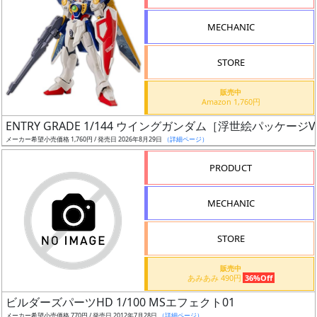
形
MECHANIC
色
STORE
シ
販売中
Amazon 1,760円
リ
ENTRY GRADE 1/144 ウイングガンダム［浮世絵パッケージVe
ー
メーカー希望小売価格 1,760円 / 発売日 2026年8月29日
（詳細ページ）
ズ・
タ
PRODUCT
イ
ト
MECHANIC
ル
STORE
販売中
状
あみあみ 490円
36%Off
況
ビルダーズパーツHD 1/100 MSエフェクト01
メーカー希望小売価格 770円 / 発売日 2012年7月28日
（詳細ページ）