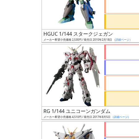
ケ
ー
ル
HGUC 1/144 スタークジェガン
メーカー希望小売価格 2,530円 / 発売日 2010年2月18日
（詳細ページ）
成
形
色
シ
リ
ー
ズ・
RG 1/144 ユニコーンガンダム
タ
メーカー希望小売価格 4,510円 / 発売日 2017年8月5日
（詳細ページ）
イ
ト
ル