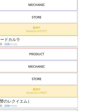
MECHANIC
STORE
販売中
Amazon 4,070円
スコードカルラ
6日
（詳細ページ）
PRODUCT
MECHANIC
STORE
販売中
Amazon 2,090円
機（復讐のレクイエム）
9日
（詳細ページ）