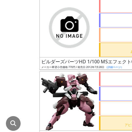
在
庫
復
活
近
日
発
ビルダーズパーツHD 1/100 MSエフェクト
売
メーカー希望小売価格 770円 / 発売日 2012年7月28日
（詳細ページ）
Web
プッ
シュ
通知
対象
ギ
ャ