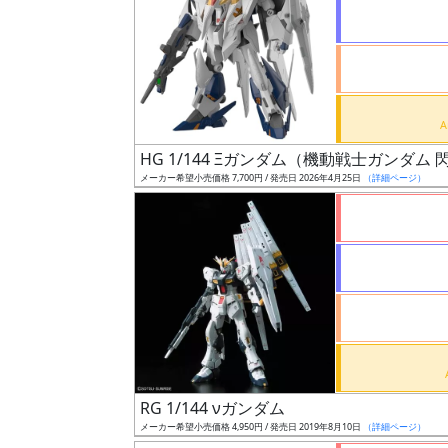
状
況
売
HG 1/144 Ξガンダム（機動戦士ガンダ
切
メーカー希望小売価格 7,700円 / 発売日 2026年4月25日
（詳細ページ）
含
む
開
始
前
抽
選
RG 1/144 νガンダム
中
メーカー希望小売価格 4,950円 / 発売日 2019年8月10日
（詳細ページ）