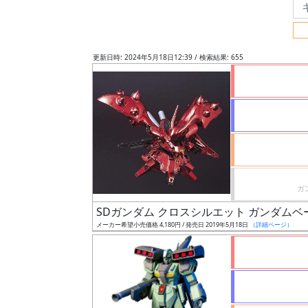
フ
リ
ー
更新日時: 2024年5月18日12:39 / 検索結果: 655
ワ
ー
ド
検
索
グ
レ
SDガンダム クロスシルエット ガンダム
ー
メーカー希望小売価格 4,180円 / 発売日 2019年5月18日
（詳細ページ）
ド
ス