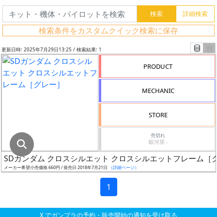
グ
レ
検索条件をカスタムクイック検索に保存
ー
ド
更新日時: 2025年7月29日13:25 / 検索結果: 1
PRODUCT
ス
MECHANIC
ケ
ー
STORE
ル
売切れ
駿河屋 -
SDガンダム クロスシルエット クロスシルエットフレーム［
成
メーカー希望小売価格 660円 / 発売日 2018年7月21日
（詳細ページ）
形
色
1
X でガンプラの予約・販売開始の通知を受け取る