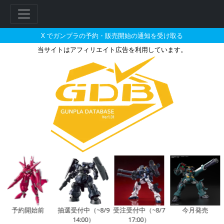
X でガンプラの予約・販売開始の通知を受け取る
当サイトはアフィリエイト広告を利用しています。
SDガンダム クロスシルエット
フ
リ
ー
ワ
ー
ド
検
索
予約開始前
抽選受付中（~8/9
受注受付中（~8/7
今月発売
14:00）
17:00）